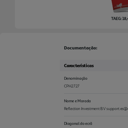
TAEG: 18
Documentação:
Características
Denominação
CPH2727
Nome e Morada
Reflection Investment B.V support.es
Diagonal do ecrã