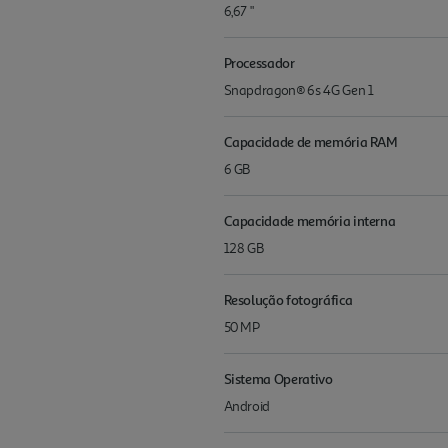
6,67 "
Processador
Snapdragon® 6s 4G Gen 1
Capacidade de memória RAM
6 GB
Capacidade memória interna
128 GB
Resolução fotográfica
50 MP
Sistema Operativo
Android