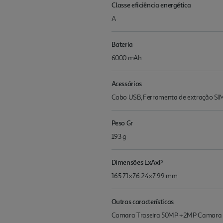
Classe eficiência energética
A
Bateria
6000 mAh
Acessórios
Cabo USB, Ferramenta de extração SIM
Peso Gr
193 g
Dimensões LxAxP
165.71×76.24×7.99 mm
Outras características
Camara Traseira 50MP +2MP Camara Fr