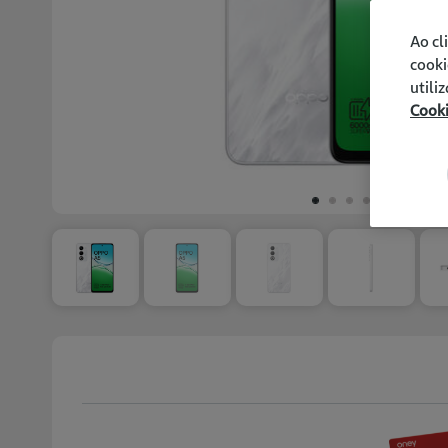
Ao cl
cooki
utili
Cook