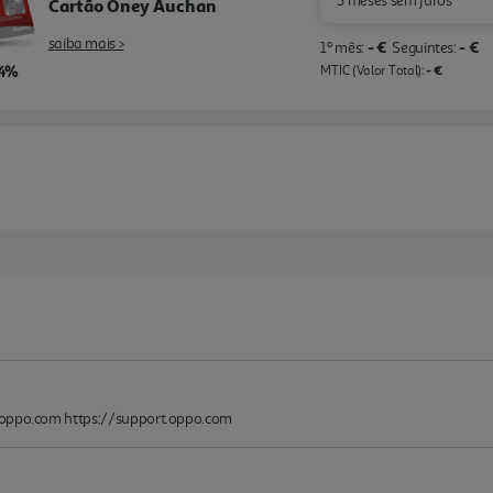
3 meses sem juros
Cartão Oney Auchan
saiba mais >
- €
- €
1º mês:
Seguintes:
,4%
- €
MTIC (Valor Total):
@oppo.com https://support.oppo.com