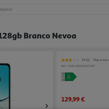
squisar
128gb Branco Nevoa
3.0
(1)
Faça a sua 
Leu
uma
Ref. / EAN:
6932169372497
avaliação.
Link
para
a
mesma
página.
129,99 €
Next