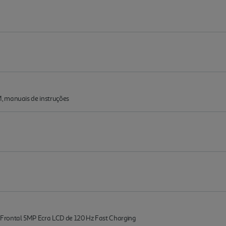
, manuais de instruções
ontal 5MP Ecra LCD de 120 Hz Fast Charging