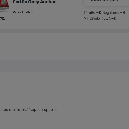
3 meses sem juros
Cartão Oney Auchan
saiba mais >
- €
- €
1º mês:
Seguintes:
,4%
- €
MTIC (Valor Total):
@oppo.com https://support.oppo.com