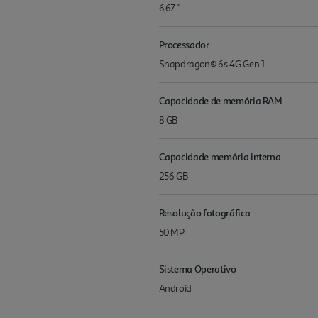
6,67 "
Processador
Snapdragon® 6s 4G Gen 1
Capacidade de memória RAM
8 GB
Capacidade memória interna
256 GB
Resolução fotográfica
50 MP
Sistema Operativo
Android