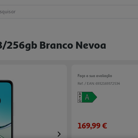
squisar
/256gb Branco Nevoa
Faça a sua avaliação
Ref. / EAN:
6932169372534
169,99 €
Next