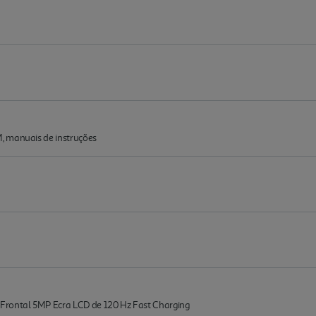
, manuais de instruções
ontal 5MP Ecra LCD de 120 Hz Fast Charging