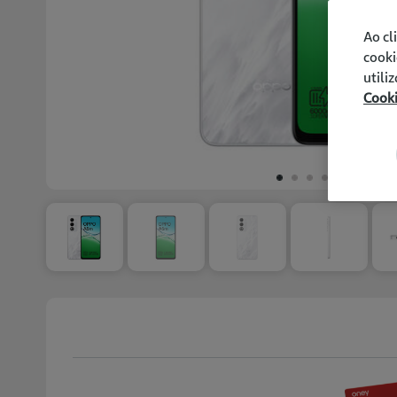
Ao cl
cooki
utili
Cook