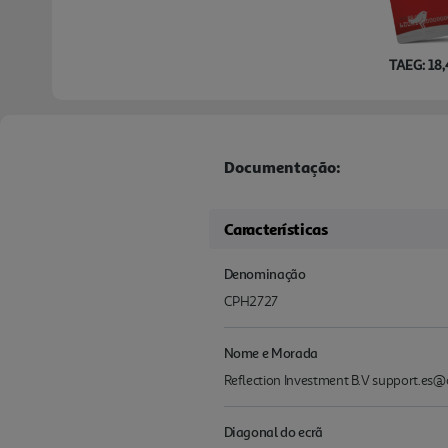
TAEG: 18
Documentação:
Características
Denominação
CPH2727
Nome e Morada
Reflection Investment B.V support.es
Diagonal do ecrã