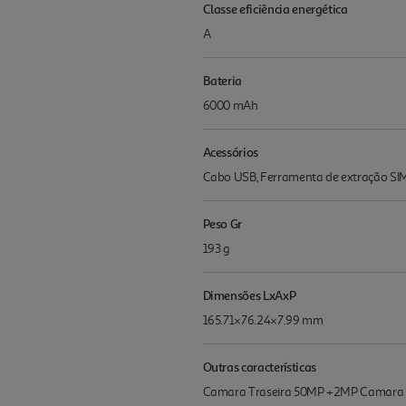
Classe eficiência energética
A
Bateria
6000 mAh
Acessórios
Cabo USB, Ferramenta de extração SIM
Peso Gr
193 g
Dimensões LxAxP
165.71×76.24×7.99 mm
Outras características
Camara Traseira 50MP +2MP Camara Fr