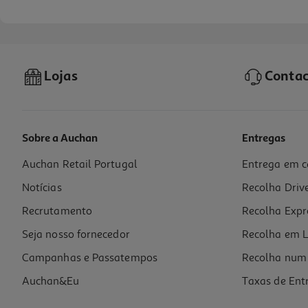
Lojas
Contac
Sobre a Auchan
Entregas
Auchan Retail Portugal
Entrega em c
Smartphone Robusto Ulefone Armor X13 6gb 64gb Preto
Notícias
Recolha Driv
199.99 €/un
Recrutamento
Recolha Expr
199,99 €
Seja nosso fornecedor
Recolha em L
Campanhas e Passatempos
Recolha num 
Auchan&Eu
Taxas de Ent