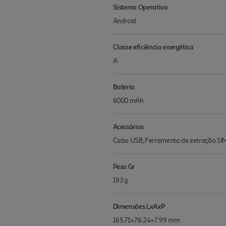
Sistema Operativo
Android
Classe eficiência energética
A
Bateria
6000 mAh
Acessórios
Cabo USB, Ferramenta de extração SIM
Peso Gr
193 g
Dimensões LxAxP
165.71×76.24×7.99 mm