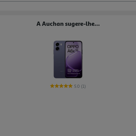
A Auchan sugere-lhe...
5.0
(1)