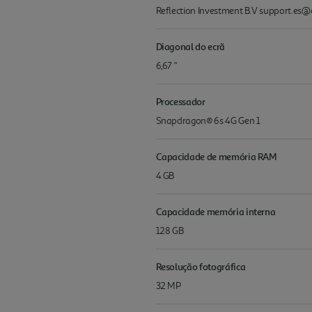
Reflection Investment B.V support.es
Diagonal do ecrã
6,67 "
Processador
Snapdragon® 6s 4G Gen 1
Capacidade de memória RAM
4 GB
Capacidade memória interna
128 GB
Resolução fotográfica
32 MP