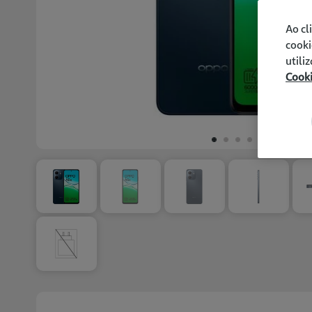
Ao cl
cooki
utili
Cook