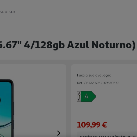
squisar
.67'' 4/128gb Azul Noturno)
Faça a sua avaliação
Ref. / EAN:
6932169370332
109,99 €
Next
Receba em casa a 10/08/2026
, s