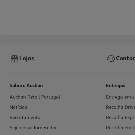
Lojas
Contac
Sobre a Auchan
Entregas
Auchan Retail Portugal
Entrega em c
Smartphone Oppo A6x Violeta 4/128gb
Notícias
Recolha Driv
139.99 €/un
Recrutamento
Recolha Expr
139,99 €
Seja nosso fornecedor
Recolha em L