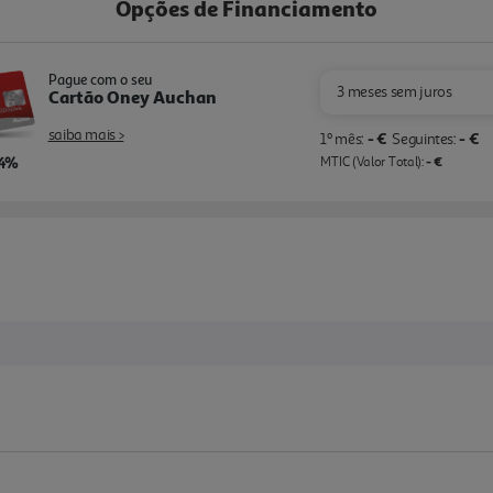
Opções de Financiamento
Pague com o seu
3 meses sem juros
Cartão Oney Auchan
saiba mais >
- €
- €
1º mês:
Seguintes:
,4%
- €
MTIC (Valor Total):