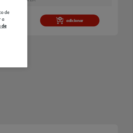
to de
r a
adicionar
a de