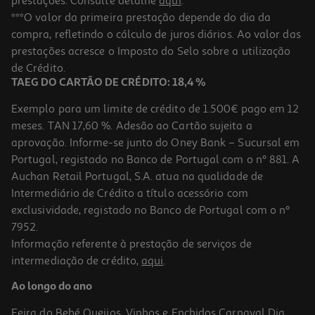
prestações. Consulte detalhe
aqui
.
Smartphone Oppo Reno16 5g Preto 8/512gb
***O valor da primeira prestação depende do dia da
compra, refletindo o cálculo de juros diários. Ao valor das
749.99 €/un
prestações acresce o Imposto do Selo sobre a utilização
749,99 €
de Crédito.
TAEG DO CARTÃO DE CRÉDITO: 18,4 %
Exemplo para um limite de crédito de 1.500€ pago em 12
meses. TAN 17,60 %. Adesão ao Cartão sujeita a
aprovação. Informe-se junto do Oney Bank – Sucursal em
Portugal, registado no Banco de Portugal com o nº 881. A
Auchan Retail Portugal, S.A. atua na qualidade de
Intermediário de Crédito a título acessório com
exclusividade, registado no Banco de Portugal com o nº
7952.
Informação referente à prestação de serviços de
intermediação de crédito,
aqui
.
Smartphone Xiaomi 17 Black 12/512
Ao longo do ano
999.99 €/un
Feira do Bebé
Queijos, Vinhos e Enchidos
Carnaval
Dia