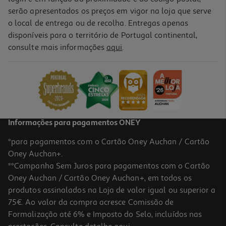
serão apresentados os preços em vigor na loja que serve
o local de entrega ou de recolha. Entregas apenas
disponíveis para o território de Portugal continental,
4.0
(1)
consulte mais informações
aqui
.
Smartphone Xiaomi Redmi Note 15 Pro+ 5g 12/512gb Mocha
499.99 €/un
499,99 €
Informações para pagamentos ONEY
*para pagamentos com o Cartão Oney Auchan / Cartão
Oney Auchan+.
**Campanha Sem Juros para pagamentos com o Cartão
Oney Auchan / Cartão Oney Auchan+, em todos os
produtos assinalados na Loja de valor igual ou superior a
75€. Ao valor da compra acresce Comissão de
Formalização até 6% e Imposto do Selo, incluídos nas