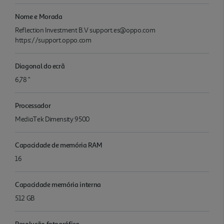
Nome e Morada
Reflection Investment B.V support.es@oppo.com
https://support.oppo.com
Diagonal do ecrã
6,78 "
Processador
MediaTek Dimensity 9500
Capacidade de memória RAM
16
Capacidade memória interna
512 GB
Resolução fotográfica