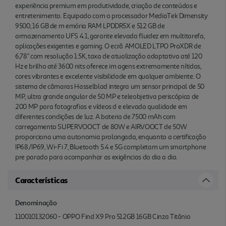
experiência premium em produtividade, criação de conteúdos e
entretenimento. Equipado com o processador MediaTek Dimensity
9500, 16 GB de m emória RAM LPDDR5X e 512 GB de
armazenamento UFS 4.1, garante elevada fluidez em multitarefa,
aplicações exigentes e gaming. O ecrã AMOLED LTPO ProXDR de
6,78" com resolução 1.5K, taxa de atualização adaptativa até 120
Hz e brilho até 3600 nits oferece im agens extremamente nítidas,
cores vibrantes e excelente visibilidade em qualquer ambiente. O
sistema de câmaras Hasselblad integra um sensor principal de 50
MP, ultra grande angular de 50 MP e teleobjetiva periscópica de
200 MP para fotografias e vídeos d e elevada qualidade em
diferentes condições de luz. A bateria de 7500 mAh com
carregamento SUPERVOOCT de 80W e AIRVOOCT de 50W
proporciona uma autonomia prolongada, enquanto a certificação
IP68/IP69, Wi-Fi 7, Bluetooth 5.4 e 5G completam um smartphone
pre parado para acompanhar as exigências do dia a dia.
Características
Denominação
110010132060 - OPPO Find X9 Pro 512GB 16GB Cinza Titânio