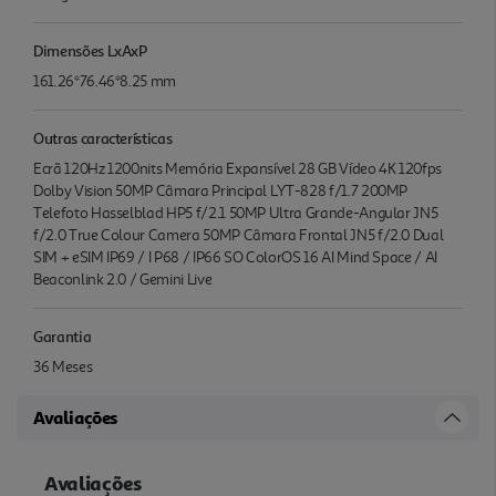
Dimensões LxAxP
161.26*76.46*8.25 mm
Outras características
Ecrã 120Hz 1200nits Memória Expansível 28 GB Vídeo 4K 120fps
Dolby Vision 50MP Câmara Principal LYT-828 f/1.7 200MP
Telefoto Hasselblad HP5 f/2.1 50MP Ultra Grande-Angular JN5
f/2.0 True Colour Camera 50MP Câmara Frontal JN5 f/2.0 Dual
SIM + eSIM IP69 / I P68 / IP66 SO ColorOS 16 AI Mind Space / AI
Beaconlink 2.0 / Gemini Live
Garantia
36 Meses
Avaliações