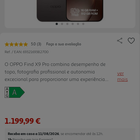
5.0
(3)
Faça a sua avaliação
Leu
3
Ref. / EAN:
6932169382700
avaliações.
Link
O OPPO Find X9 Pro combina desempenho de
para
topo, fotografia profissional e autonomia
a
ver
mesma
excecional para proporcionar uma experiência
mais
página.
premium em produtividade, criação de conteúdos e
entretenimento. Equipado com o processador
MediaTek Dimensity 9500, 16 GB de m emória
RAM LPDDR5X e 512 GB de armazenamento UFS
4.1, garante elevada fluidez em multitarefa,
1.199,99 €
aplicações exigentes e gaming. O ecrã AMOLED
LTPO ProXDR de 6,78" com resolução 1.5K, taxa de
Receba em casa a 11/08/2026
, se encomendar até às 12h.
atualização adaptativa até 120 Hz e brilho até
1h
Recolha em loja Express
*