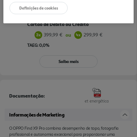
Definições de cookies
Pague sem custos com o seu
Cartão de Débito ou Crédito
399,99 €
299,99 €
ou
TAEG: 0,0%
Saiba mais
Documentação:
et energética
Informações de Marketing
O OPPO Find X9 Pro combina desempenho de topo, fotografia
profissional e autonomia excecional para proporcionar uma