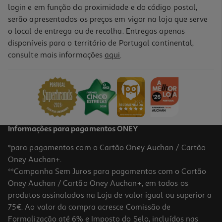
login e em função da proximidade e do código postal,
serão apresentados os preços em vigor na loja que serve
o local de entrega ou de recolha. Entregas apenas
disponíveis para o território de Portugal continental,
consulte mais informações
aqui
.
Informações para pagamentos ONEY
*para pagamentos com o Cartão Oney Auchan / Cartão
Oney Auchan+.
**Campanha Sem Juros para pagamentos com o Cartão
Oney Auchan / Cartão Oney Auchan+, em todos os
produtos assinalados na Loja de valor igual ou superior a
75€. Ao valor da compra acresce Comissão de
Formalização até 6% e Imposto do Selo, incluídos nas