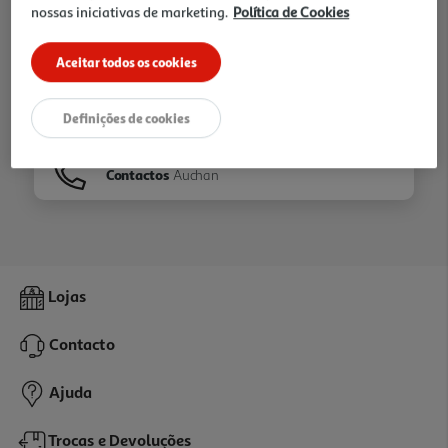
nossas iniciativas de marketing.
Política de Cookies
Ir para
Homepage
Aceitar todos os cookies
Veja os nossos
Folhetos
Definições de cookies
Contactos
Auchan
Lojas
Contacto
Ajuda
Trocas e Devoluções