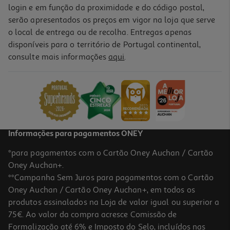
login e em função da proximidade e do código postal,
serão apresentados os preços em vigor na loja que serve
o local de entrega ou de recolha. Entregas apenas
disponíveis para o território de Portugal continental,
consulte mais informações
aqui
.
Informações para pagamentos ONEY
*para pagamentos com o Cartão Oney Auchan / Cartão
Oney Auchan+.
**Campanha Sem Juros para pagamentos com o Cartão
Oney Auchan / Cartão Oney Auchan+, em todos os
produtos assinalados na Loja de valor igual ou superior a
75€. Ao valor da compra acresce Comissão de
Formalização até 6% e Imposto do Selo, incluídos nas