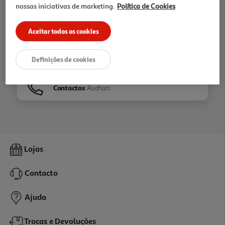
nossas iniciativas de marketing.
Política de Cookies
Ir para
Homepage
Aceitar todos os cookies
Veja os nossos
Folhetos
Definições de cookies
Contactos
Auchan
Lojas
Contacto
Ajuda
Trocas e Devoluções