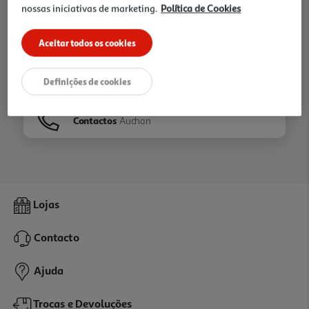
nossas iniciativas de marketing.
Política de Cookies
Ir para
Homepage
Aceitar todos os cookies
Veja os nossos
Folhetos
Definições de cookies
Contactos
Auchan
Lojas
Contacto
Ajuda
Trocas e Devoluções