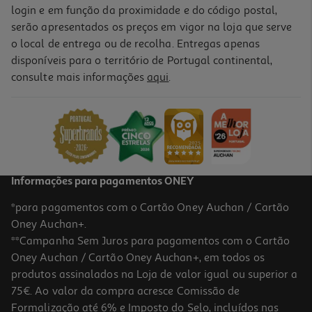
login e em função da proximidade e do código postal,
serão apresentados os preços em vigor na loja que serve
o local de entrega ou de recolha. Entregas apenas
disponíveis para o território de Portugal continental,
consulte mais informações
aqui
.
Informações para pagamentos ONEY
*para pagamentos com o Cartão Oney Auchan / Cartão
Oney Auchan+.
**Campanha Sem Juros para pagamentos com o Cartão
Oney Auchan / Cartão Oney Auchan+, em todos os
produtos assinalados na Loja de valor igual ou superior a
75€. Ao valor da compra acresce Comissão de
Formalização até 6% e Imposto do Selo, incluídos nas