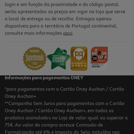
login e em função da proximidade e do código postal,
serão apresentados os preços em vigor na loja que serve
o local de entrega ou de recolha. Entregas apenas
disponíveis para o território de Portugal continental,
consulte mais informações
aqui
.
Informações para pagamentos ONEY
*para pagamentos com o Cartão Oney Auchan / Cartão
Oney Auchan+.
**Campanha Sem Juros para pagamentos com o Cartão
Oney Auchan / Cartão Oney Auchan+, em todos os
produtos assinalados na Loja de valor igual ou superior a
75€. Ao valor da compra acresce Comissão de
Formalização até 6% e Imposto do Selo, incluídos nas