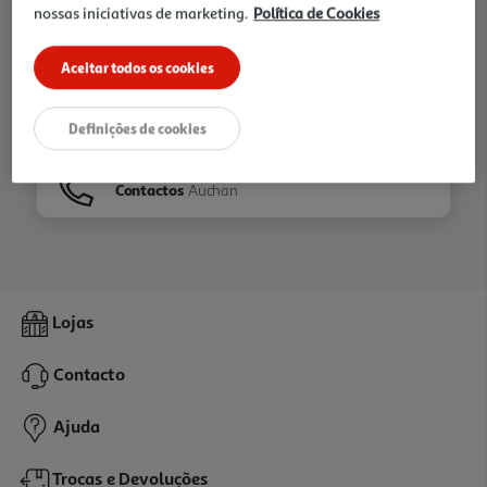
nossas iniciativas de marketing.
Política de Cookies
Ir para
Homepage
Aceitar todos os cookies
Veja os nossos
Folhetos
Definições de cookies
Contactos
Auchan
Lojas
Contacto
Ajuda
Trocas e Devoluções