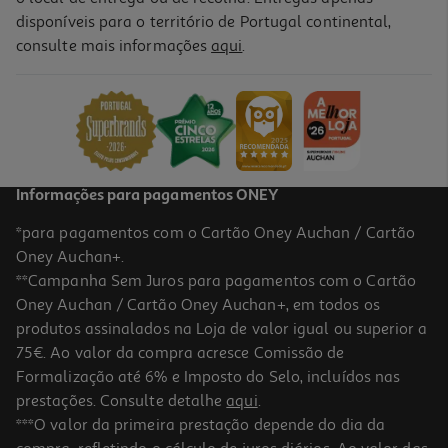
disponíveis para o território de Portugal continental,
4.8
(14059)
consulte mais informações
aqui
.
Smartphone Samsung Galaxy S25 256gb Cinza
849.99 €/un
849,99 €
Informações para pagamentos ONEY
*para pagamentos com o Cartão Oney Auchan / Cartão
Oney Auchan+.
**Campanha Sem Juros para pagamentos com o Cartão
Oney Auchan / Cartão Oney Auchan+, em todos os
produtos assinalados na Loja de valor igual ou superior a
75€. Ao valor da compra acresce Comissão de
Formalização até 6% e Imposto do Selo, incluídos nas
prestações. Consulte detalhe
aqui
.
4.6
(75)
Smartphone Samsung Galaxy A37 5g 128gb Branco
***O valor da primeira prestação depende do dia da