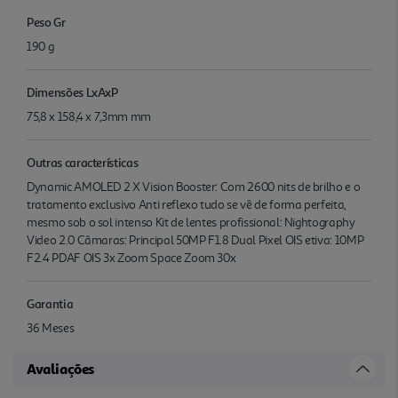
Peso Gr
190 g
Dimensões LxAxP
75,8 x 158,4 x 7,3mm mm
Outras características
Dynamic AMOLED 2 X Vision Booster: Com 2600 nits de brilho e o
tratamento exclusivo Anti reflexo tudo se vê de forma perfeita,
mesmo sob o sol intenso Kit de lentes profissional: Nightography
Video 2.0 Câmaras: Principal 50MP F1.8 Dual Pixel OIS etiva: 10MP
F2.4 PDAF OIS 3x Zoom Space Zoom 30x
Garantia
36 Meses
Avaliações