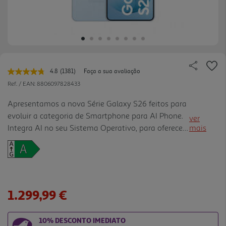
4.8
(1381)
Faça a sua avaliação
Leu
1381
Ref. / EAN:
8806097828433
avaliações.
Link
Apresentamos a nova Série Galaxy S26 feitos para
para
evoluir a categoria de Smartphone para AI Phone.
a
ver
mesma
Integra AI no seu Sistema Operativo, para oferecer
mais
página.
uma experiência mais confortável, simples e
intuitiva em todas as tarefas do dia a dia. Design
icónico: A série Galaxy S26 aprimora o seu design
icónico com uma espessura inferior a 8 mm e
cantos arredondados para uma aderência perfeita.
1.299,99 €
Feita de Alumínio Armor e vidro de última geração,
combina elegância à resistência IP 68 e à
10% DESCONTO IMEDIATO
produtividade única da S Pen no modelo Ultra.