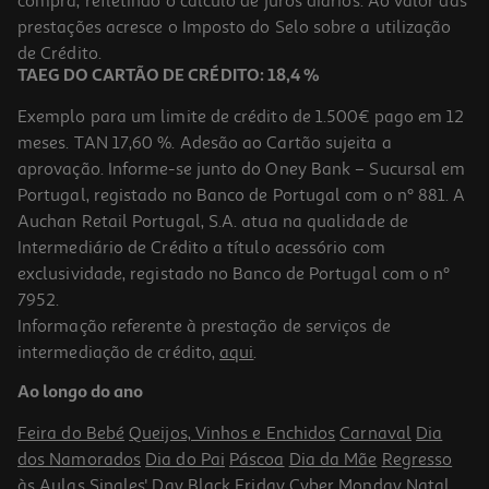
compra, refletindo o cálculo de juros diários. Ao valor das
369.99 €/un
prestações acresce o Imposto do Selo sobre a utilização
369,99 €
de Crédito.
TAEG DO CARTÃO DE CRÉDITO: 18,4 %
Exemplo para um limite de crédito de 1.500€ pago em 12
meses. TAN 17,60 %. Adesão ao Cartão sujeita a
aprovação. Informe-se junto do Oney Bank – Sucursal em
Portugal, registado no Banco de Portugal com o nº 881. A
Auchan Retail Portugal, S.A. atua na qualidade de
Intermediário de Crédito a título acessório com
exclusividade, registado no Banco de Portugal com o nº
7952.
Informação referente à prestação de serviços de
4.8
(2055)
intermediação de crédito,
aqui
.
Smartphone Samsung Galaxy A57 5g 256g Azul Escuro
Ao longo do ano
499.99 €/un
Feira do Bebé
Queijos, Vinhos e Enchidos
Carnaval
Dia
499,99 €
dos Namorados
Dia do Pai
Páscoa
Dia da Mãe
Regresso
às Aulas
Singles' Day
Black Friday
Cyber Monday
Natal