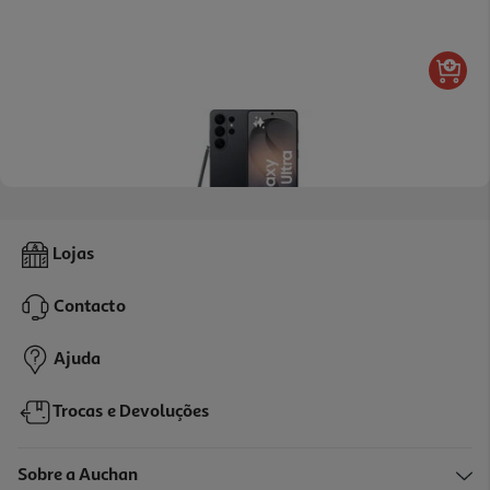
4.8
(14042)
Smartphone Samsung Galaxy S26 Ultra 256gb Preto
Lojas
1399.99 €/un
Contacto
1.399,99 €
Ajuda
Trocas e Devoluções
Sobre a Auchan