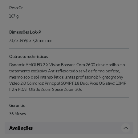
Peso Gr
167 g
Dimensões LxAxP
71,7 x 149,6 x 7,2mm mm
Outras características
Dynamic AMOLED 2 X Vision Booster: Com 2600 nits de brilho e o
tratamento exclusivo Anti reflexo tudo se vê de forma perfeita,
mesmo sob o sol intenso Kit de lentes profissional: Nightography
Video 2.0 Câmaras: Principal 50MP F1.8 Dual Pixel OIS etiva: 10MP
F2.4 PDAF OIS 3x Zoom Space Zoom 30x
Garantia
36 Meses
Avaliações