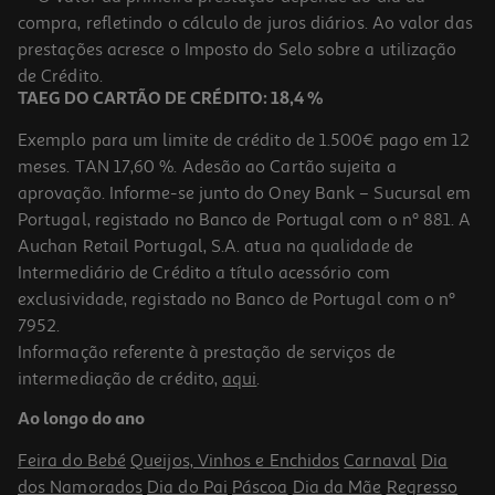
compra, refletindo o cálculo de juros diários. Ao valor das
1199.99 €/un
prestações acresce o Imposto do Selo sobre a utilização
1.199,99 €
de Crédito.
TAEG DO CARTÃO DE CRÉDITO: 18,4 %
Exemplo para um limite de crédito de 1.500€ pago em 12
meses. TAN 17,60 %. Adesão ao Cartão sujeita a
aprovação. Informe-se junto do Oney Bank – Sucursal em
Portugal, registado no Banco de Portugal com o nº 881. A
Auchan Retail Portugal, S.A. atua na qualidade de
Intermediário de Crédito a título acessório com
exclusividade, registado no Banco de Portugal com o nº
7952.
Informação referente à prestação de serviços de
4.8
(15297)
intermediação de crédito,
aqui
.
Smartphone Samsung Galaxy S26 Ultra 256gb Violeta
Ao longo do ano
1399.99 €/un
Feira do Bebé
Queijos, Vinhos e Enchidos
Carnaval
Dia
1.399,99 €
dos Namorados
Dia do Pai
Páscoa
Dia da Mãe
Regresso