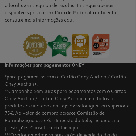
o local de entrega ou de recolha. Entregas apenas
disponíveis para o território de Portugal continental,
4.8
(15297)
consulte mais informações
aqui
.
Smartphone Samsung Galaxy S26 Ultra 256gb Branco
1399.99 €/un
1.399,99 €
Informações para pagamentos ONEY
*para pagamentos com o Cartão Oney Auchan / Cartão
Oney Auchan+.
**Campanha Sem Juros para pagamentos com o Cartão
Oney Auchan / Cartão Oney Auchan+, em todos os
produtos assinalados na Loja de valor igual ou superior a
75€. Ao valor da compra acresce Comissão de
Formalização até 6% e Imposto do Selo, incluídos nas
prestações. Consulte detalhe
aqui
.
4.8
(5291)
Smartphone Samsung Galaxy S26+ 256gb Violeta
***O valor da primeira prestação depende do dia da