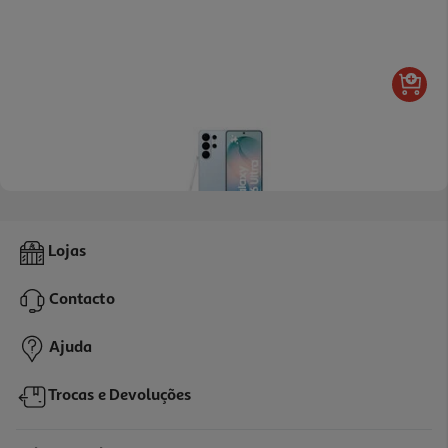
4.8
(15297)
Smartphone Samsung Galaxy S26 Ultra 256gb Azul
Lojas
1399.99 €/un
Contacto
1.399,99 €
Ajuda
Trocas e Devoluções