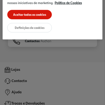
nossas iniciativas de marketing.
Política de Cookies
Ir para
Homepage
Aceitar todos os cookies
Veja os nossos
Folhetos
Definições de cookies
Contactos
Auchan
Lojas
Contacto
Ajuda
Trocas e Devoluções