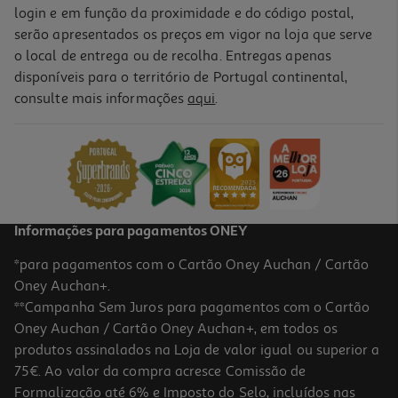
login e em função da proximidade e do código postal,
serão apresentados os preços em vigor na loja que serve
o local de entrega ou de recolha. Entregas apenas
disponíveis para o território de Portugal continental,
consulte mais informações
aqui
.
Informações para pagamentos ONEY
*para pagamentos com o Cartão Oney Auchan / Cartão
Oney Auchan+.
**Campanha Sem Juros para pagamentos com o Cartão
Oney Auchan / Cartão Oney Auchan+, em todos os
produtos assinalados na Loja de valor igual ou superior a
75€. Ao valor da compra acresce Comissão de
Formalização até 6% e Imposto do Selo, incluídos nas