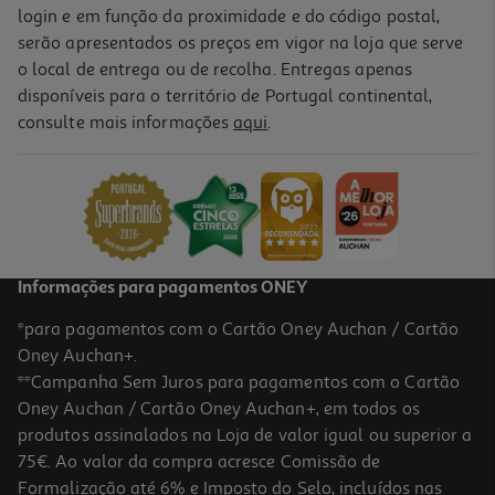
login e em função da proximidade e do código postal,
serão apresentados os preços em vigor na loja que serve
o local de entrega ou de recolha. Entregas apenas
disponíveis para o território de Portugal continental,
consulte mais informações
aqui
.
Informações para pagamentos ONEY
*para pagamentos com o Cartão Oney Auchan / Cartão
Oney Auchan+.
**Campanha Sem Juros para pagamentos com o Cartão
Oney Auchan / Cartão Oney Auchan+, em todos os
produtos assinalados na Loja de valor igual ou superior a
75€. Ao valor da compra acresce Comissão de
Formalização até 6% e Imposto do Selo, incluídos nas