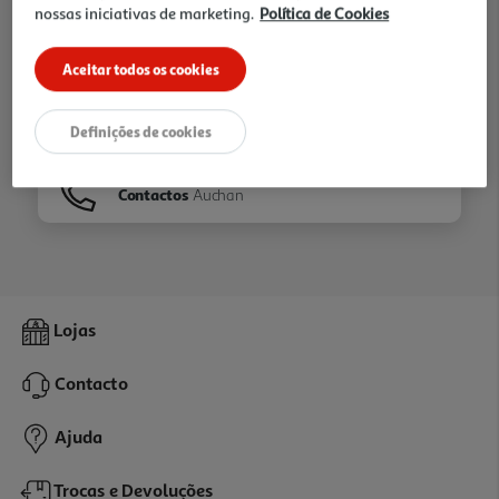
nossas iniciativas de marketing.
Política de Cookies
Ir para
Homepage
Aceitar todos os cookies
Veja os nossos
Folhetos
Definições de cookies
Contactos
Auchan
Lojas
Contacto
Ajuda
Trocas e Devoluções