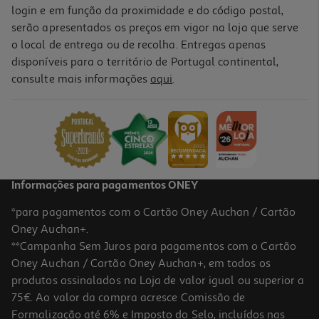
login e em função da proximidade e do código postal,
serão apresentados os preços em vigor na loja que serve
o local de entrega ou de recolha. Entregas apenas
disponíveis para o território de Portugal continental,
consulte mais informações
aqui
.
Informações para pagamentos ONEY
*para pagamentos com o Cartão Oney Auchan / Cartão
Oney Auchan+.
**Campanha Sem Juros para pagamentos com o Cartão
Oney Auchan / Cartão Oney Auchan+, em todos os
produtos assinalados na Loja de valor igual ou superior a
75€. Ao valor da compra acresce Comissão de
Formalização até 6% e Imposto do Selo, incluídos nas