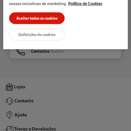
nossas iniciativas de marketing.
Política de Cookies
Ir para
Homepage
Aceitar todos os cookies
Veja os nossos
Folhetos
Definições de cookies
Contactos
Auchan
Lojas
Contacto
Ajuda
Trocas e Devoluções