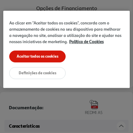
Opções de Financiamento
Pague com o seu
Ao clicar em "Aceitar todos os cookies", concorda com o
Cartão Oney Auchan
armazenamento de cookies no seu dispositivo para melhorar
a navegação no site, analisar a utilização do site e ajudar nas
saiba mais >
nossas iniciativas de marketing.
Política de Cookies
TAEG: 18,4%
Aceitar todos os cookies
3 meses sem juros
- €
- €
1º mês:
Seguintes:
Definições de cookies
- €
MTIC (Valor Total):
Documentação:
REDMI A5
Características