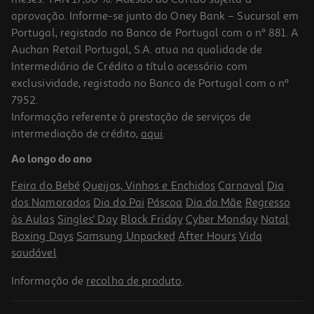
aprovação. Informe-se junto do Oney Bank – Sucursal em
Portugal, registado no Banco de Portugal com o nº 881. A
Auchan Retail Portugal, S.A. atua na qualidade de
Intermediário de Crédito a título acessório com
exclusividade, registado no Banco de Portugal com o nº
7952.
Informação referente à prestação de serviços de
4.0
(1)
intermediação de crédito,
aqui
.
Smartphone Xiaomi Redmi 15 5g (6.9'' 8/256gb Preto)
Ao longo do ano
229.99 €/un
Feira do Bebé
Queijos, Vinhos e Enchidos
Carnaval
Dia
229,99 €
dos Namorados
Dia do Pai
Páscoa
Dia da Mãe
Regresso
às Aulas
Singles' Day
Black Friday
Cyber Monday
Natal
Boxing Days
Samsung Unpacked
After Hours
Vida
saudável
Informação de
recolha de produto
.