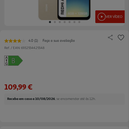
VER VÍDEO
4.0
(1)
Faça a sua avaliação
Leu
uma
Ref. / EAN:
6932554425548
avaliação.
Link
para
a
mesma
página.
109,99 €
Receba em casa a 10/08/2026
, se encomendar até às 12h.