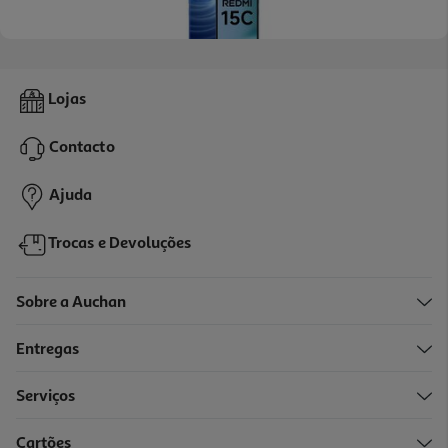
Smartphone Xiaomi Redmi 15c (6.9'' 4/128gb Moonlight Blue)
Lojas
129.99 €/un
Contacto
129,99 €
Ajuda
Trocas e Devoluções
Sobre a Auchan
Entregas
Serviços
4.0
(742)
Cartões