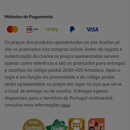
Smartphone Samsung Galaxy A16 128gb Preto
149.99 €/un
Métodos de Pagamento
149,99 €
Os preços dos produtos apresentados no site Auchan.pt
são os praticados nas compras online. Antes do registo e
autenticação do cliente os preços apresentados servem
apenas como referência e são os praticados para entregas
e recolhas no código postal 2650-435 Amadora. Após o
login e em função da proximidade e do código postal,
serão apresentados os preços em vigor na loja que serve
o local de entrega ou de recolha. Entregas apenas
disponíveis para o território de Portugal continental,
4.0
(739)
consulte mais informações
aqui
.
Smartphone Samsung Galaxy A16 128gb Cinzento
149.99 €/un
149,99 €