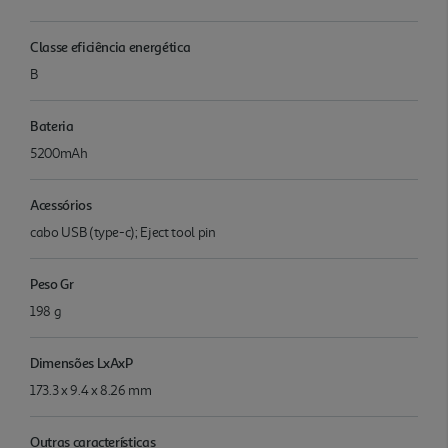
Classe eficiência energética
B
Bateria
5200mAh
Acessórios
cabo USB (type-c); Eject tool pin
Peso Gr
198 g
Dimensões LxAxP
173.3 x 9.4 x 8.26 mm
Outras características