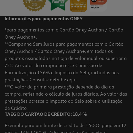
Informações para pagamentos ONEY
*para pagamentos com o Cartão Oney Auchan / Cartão
Oney Auchan+.
**Campanha Sem Juros para pagamentos com o Cartão
Oney Auchan / Cartão Oney Auchan+, em todos os
produtos assinalados na Loja de valor igual ou superior a
75€. Ao valor da compra acresce Comissão de
Formalização até 6% e Imposto do Selo, incluídos nas
prestações. Consulte detalhe
aqui
.
5.0
(1)
Smartphone Xiaomi Redmi 15c (6.9'' 4/256gb Blue)
***O valor da primeira prestação depende do dia da
compra, refletindo o cálculo de juros diários. Ao valor das
149.99 €/un
prestações acresce o Imposto do Selo sobre a utilização
149,99 €
de Crédito.
TAEG DO CARTÃO DE CRÉDITO: 18,4 %
Exemplo para um limite de crédito de 1.500€ pago em 12
meses. TAN 17,60 %. Adesão ao Cartão sujeita a