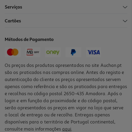
Serviços
Cartões
Box Android Youin En10140k (4k Uhd 2gb 8gb)
69.99 €/un
Métodos de Pagamento
69,99 €
Os preços dos produtos apresentados no site Auchan.pt
são os praticados nas compras online. Antes do registo e
autenticação do cliente os preços apresentados servem
apenas como referência e são os praticados para entregas
e recolhas no código postal 2650-435 Amadora. Após o
login e em função da proximidade e do código postal,
serão apresentados os preços em vigor na loja que serve
o local de entrega ou de recolha. Entregas apenas
disponíveis para o território de Portugal continental,
5.0
(1)
consulte mais informações
aqui
.
Coluna Bluetooth Qilive Q1113 200w 55cm Led