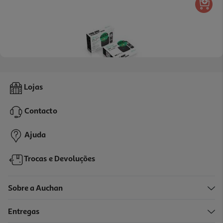
Box Android Youin En1060k C/ Tdt 2/8gb
Lojas
89.99 €/un
Contacto
89,99 €
Ajuda
Trocas e Devoluções
Sobre a Auchan
Entregas