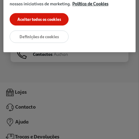
nossas iniciativas de marketing.
Política de Cookies
Ir para
Homepage
Aceitar todos os cookies
Veja os nossos
Folhetos
Definições de cookies
Contactos
Auchan
Lojas
Contacto
Ajuda
Trocas e Devoluções