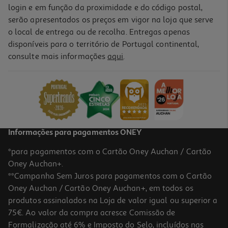
login e em função da proximidade e do código postal,
serão apresentados os preços em vigor na loja que serve
o local de entrega ou de recolha. Entregas apenas
disponíveis para o território de Portugal continental,
consulte mais informações
aqui
.
Informações para pagamentos ONEY
*para pagamentos com o Cartão Oney Auchan / Cartão
Oney Auchan+.
**Campanha Sem Juros para pagamentos com o Cartão
Oney Auchan / Cartão Oney Auchan+, em todos os
produtos assinalados na Loja de valor igual ou superior a
75€. Ao valor da compra acresce Comissão de
Formalização até 6% e Imposto do Selo, incluídos nas