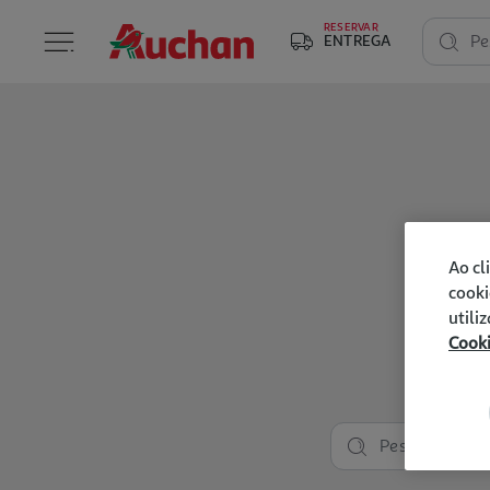
RESERVAR
ENTREGA
Pe
Ao cl
cooki
utili
Cook