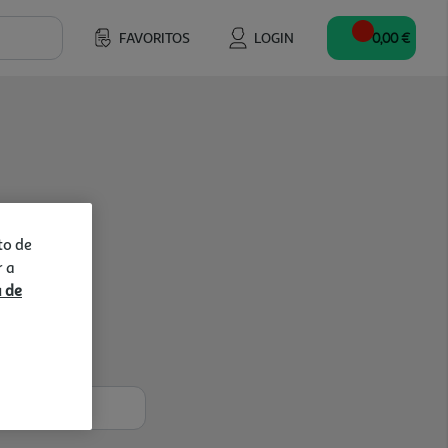
FAVORITOS
LOGIN
0,00 €
to de
r a
a de