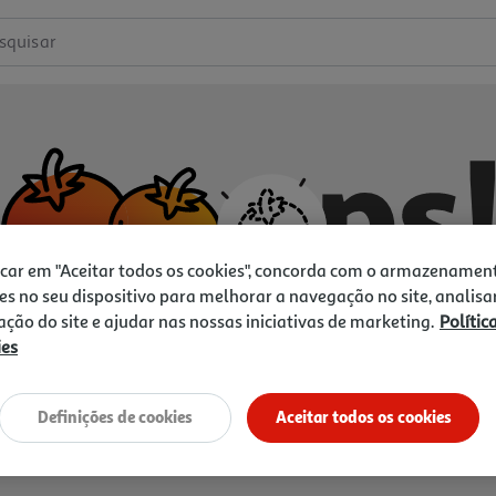
squisar
icar em "Aceitar todos os cookies", concorda com o armazenamen
es no seu dispositivo para melhorar a navegação no site, analisa
zação do site e ajudar nas nossas iniciativas de marketing.
Polític
ies
Não temos o que procura.
Vamos tentar de novo?
Definições de cookies
Aceitar todos os cookies