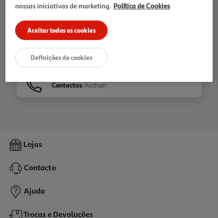
nossas iniciativas de marketing.
Política de Cookies
Ir para
Homepage
Aceitar todos os cookies
Veja os nossos
Folhetos
Definições de cookies
Contactos
Auchan
Lojas
Contacto
Ajuda
Trocas e Devoluções