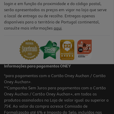
login e em função da proximidade e do código postal,
serão apresentados os preços em vigor na loja que serve
o local de entrega ou de recolha. Entregas apenas
disponíveis para o território de Portugal continental,
consulte mais informações
aqui
.
Informações para pagamentos ONEY
*para pagamentos com o Cartão Oney Auchan / Cartão
Oney Auchan+.
**Campanha Sem Juros para pagamentos com o Cartão
Oney Auchan / Cartão Oney Auchan+, em todos os
produtos assinalados na Loja de valor igual ou superior a
75€. Ao valor da compra acresce Comissão de
Formalização até 6% e Imposto do Selo, incluídos nas