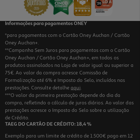
1.599,99 €
Indisponível online
Informações para pagamentos ONEY
*para pagamentos com o Cartão Oney Auchan / Cartão
Oney Auchan+.
**Campanha Sem Juros para pagamentos com o Cartão
Oney Auchan / Cartão Oney Auchan+, em todos os
produtos assinalados na Loja de valor igual ou superior a
75€. Ao valor da compra acresce Comissão de
Formalização até 6% e Imposto do Selo, incluídos nas
prestações. Consulte detalhe
aqui
.
4.8
(516)
Tv Oled Samsung Tq65s85faexxc (65" 4k Smart Tv Ai 163cm)
***O valor da primeira prestação depende do dia da
compra, refletindo o cálculo de juros diários. Ao valor das
1199.99 €/un
prestações acresce o Imposto do Selo sobre a utilização
1.199,99 €
de Crédito.
TAEG DO CARTÃO DE CRÉDITO: 18,4 %
Indisponível online
Exemplo para um limite de crédito de 1.500€ pago em 12