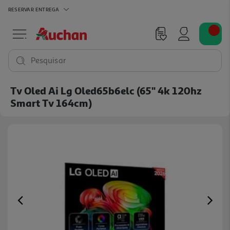
RESERVAR
ENTREGA
Pesquisar
Tv Oled Ai Lg Oled65b6elc (65" 4k 120hz
Smart Tv 164cm)
Previous
Ne