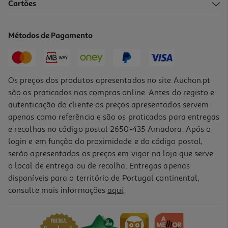
4.7
(40)
Cartões
Tv Qned Mini Led Lg 65qned7eb3c.aeu (65" 4k Smart Tv 164cm)
649.99 €/un
Métodos de Pagamento
649,99 €
Os preços dos produtos apresentados no site Auchan.pt
são os praticados nas compras online. Antes do registo e
autenticação do cliente os preços apresentados servem
apenas como referência e são os praticados para entregas
e recolhas no código postal 2650-435 Amadora. Após o
login e em função da proximidade e do código postal,
serão apresentados os preços em vigor na loja que serve
o local de entrega ou de recolha. Entregas apenas
disponíveis para o território de Portugal continental,
4.9
(7271)
consulte mais informações
aqui
.
Tv Oled Lg 65c56lb (65" 4k Smart 164cm)
1599.99 €/un