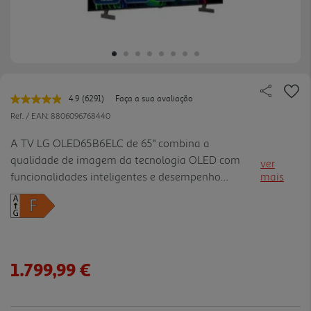
4.9
(6291)
Faça a sua avaliação
Leu
6291
Ref. / EAN:
8806096768440
avaliações.
Link
A TV LG OLED65B6ELC de 65" combina a
para
qualidade de imagem da tecnologia OLED com
a
ver
mesma
funcionalidades inteligentes e desempenho
mais
página.
avançado para proporcionar uma experiência de
entretenimento mais envolvente. Graças aos píxeis
autoiluminados, oferece pretos perfei tos, contraste
extremamente preciso e cores mais realistas,
garantindo imagens com elevado detalhe em
1.799,99 €
filmes, séries, desporto e gaming. Equipada com o
processador 8 AI Processor 4K Gen3, otimiza
automaticamente imagem e som para maior