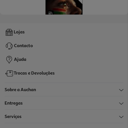
4.6
(106)
Tv Mini Led Samsung Tu65m7haux0xc (65" 4k Smart Tv 165cm)
Lojas
599.99 €/un
Contacto
599,99 €
Ajuda
Trocas e Devoluções
Sobre a Auchan
Entregas
Serviços