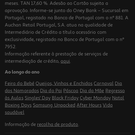
meses. TAN 17,60 %. Adesão ao Cartão sujeita a
aprovação. Informe-se junto do Oney Bank – Sucursal em
Portugal, registado no Banco de Portugal com o nº 881. A
Auchan Retail Portugal, S.A. atua na qualidade de
Intermediário de Crédito a título acessório com
exclusividade, registado no Banco de Portugal com o nº
7952.
Informação referente à prestação de serviços de
4.7
(881)
intermediação de crédito,
aqui
.
Tv Qled Samsung Tq65q7faauxxc (65" 4k Smart Tv Ai 163cm)
Ao longo do ano
539.99 €/un
Feira do Bebé
Queijos, Vinhos e Enchidos
Carnaval
Dia
539,99 €
dos Namorados
Dia do Pai
Páscoa
Dia da Mãe
Regresso
às Aulas
Singles' Day
Black Friday
Cyber Monday
Natal
Indisponível online
Boxing Days
Samsung Unpacked
After Hours
Vida
saudável
Informação de
recolha de produto
.