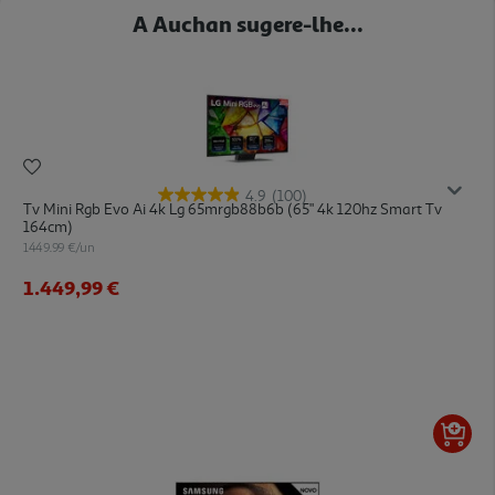
A Auchan sugere-lhe...
4.9
(100)
Tv Mini Rgb Evo Ai 4k Lg 65mrgb88b6b (65" 4k 120hz Smart Tv
164cm)
1449.99 €/un
1.449,99 €