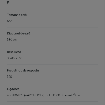
F
Tamanho ecrã
65 "
Diagonal de ecrã
164 cm
Resolução
3840x2160
Frequência de resposta
120
Ligações
4 x HDMI 2.1 (eARC HDMI 2) 1 x USB 2.0 Ethernet Ótica