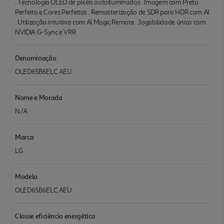
. Tecnologia OLED de pixéis autoiluminados . Imagem com Preto
Perfeito e Cores Perfeitas . Remasterização de SDR para HDR com AI
. Utilização intuitiva com AI Magic Remote . Jogabilidade única com
NVIDIA G-Sync e VRR
Denominação
OLED65B6ELC.AEU
Nome e Morada
N/A
Marca
LG
Modelo
OLED65B6ELC.AEU
Classe eficiência energética