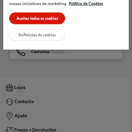
nossas iniciativas de marketing.
Política de Cookies
Ir para
Homepage
Aceitar todos os cookies
Veja os nossos
Folhetos
Definições de cookies
Contactos
Auchan
Lojas
Contacto
Ajuda
Trocas e Devoluções