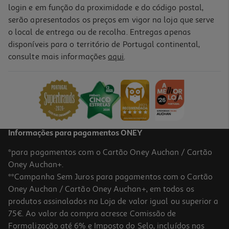
login e em função da proximidade e do código postal,
serão apresentados os preços em vigor na loja que serve
o local de entrega ou de recolha. Entregas apenas
disponíveis para o território de Portugal continental,
consulte mais informações
aqui
.
Informações para pagamentos ONEY
*para pagamentos com o Cartão Oney Auchan / Cartão
Oney Auchan+.
**Campanha Sem Juros para pagamentos com o Cartão
Oney Auchan / Cartão Oney Auchan+, em todos os
produtos assinalados na Loja de valor igual ou superior a
75€. Ao valor da compra acresce Comissão de
Formalização até 6% e Imposto do Selo, incluídos nas