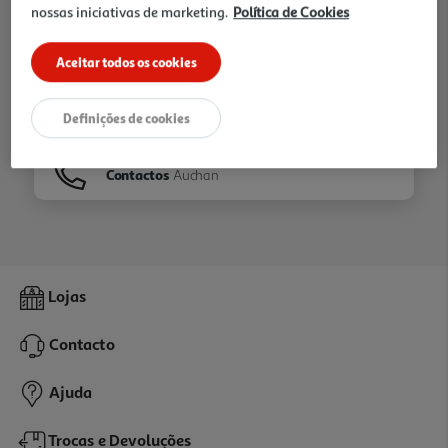
nossas iniciativas de marketing.
Política de Cookies
Ir para
Homepage
Aceitar todos os cookies
Veja os nossos
Folhetos
Definições de cookies
Contactos
Auchan
Lojas
Contacto
Ajuda
Trocas e Devoluções