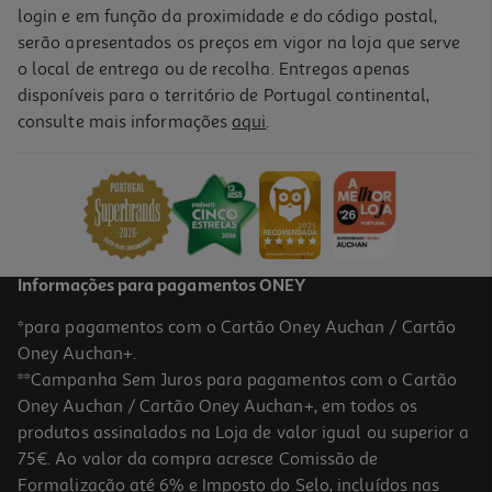
login e em função da proximidade e do código postal,
serão apresentados os preços em vigor na loja que serve
o local de entrega ou de recolha. Entregas apenas
disponíveis para o território de Portugal continental,
consulte mais informações
aqui
.
Informações para pagamentos ONEY
*para pagamentos com o Cartão Oney Auchan / Cartão
Oney Auchan+.
**Campanha Sem Juros para pagamentos com o Cartão
Oney Auchan / Cartão Oney Auchan+, em todos os
produtos assinalados na Loja de valor igual ou superior a
75€. Ao valor da compra acresce Comissão de
Formalização até 6% e Imposto do Selo, incluídos nas