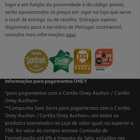
login e em função da proximidade e do código postal,
serão apresentados os preços em vigor na loja que serve
o local de entrega ou de recolha. Entregas apenas
disponíveis para o território de Portugal continental,
consulte mais informações
aqui
.
Informações para pagamentos ONEY
*para pagamentos com o Cartão Oney Auchan / Cartão
Oney Auchan+.
**Campanha Sem Juros para pagamentos com o Cartão
Oney Auchan / Cartão Oney Auchan+, em todos os
produtos assinalados na Loja de valor igual ou superior a
75€. Ao valor da compra acresce Comissão de
Formalização até 6% e Imposto do Selo, incluídos nas