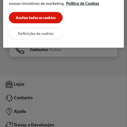
nossas iniciativas de marketing.
Política de Cookies
Ir para
Homepage
Aceitar todos os cookies
Veja os nossos
Folhetos
Definições de cookies
Contactos
Auchan
Lojas
Contacto
Ajuda
Trocas e Devoluções