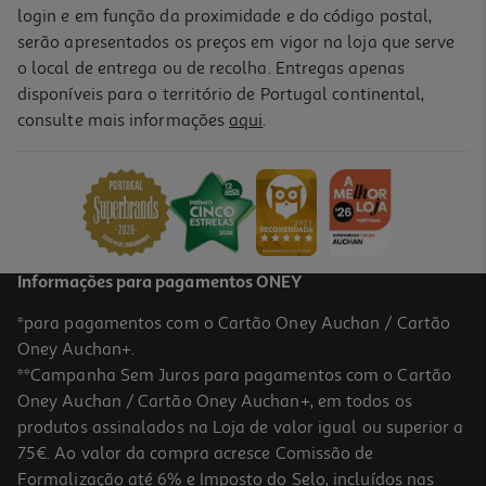
login e em função da proximidade e do código postal,
serão apresentados os preços em vigor na loja que serve
o local de entrega ou de recolha. Entregas apenas
disponíveis para o território de Portugal continental,
consulte mais informações
aqui
.
Informações para pagamentos ONEY
*para pagamentos com o Cartão Oney Auchan / Cartão
Oney Auchan+.
**Campanha Sem Juros para pagamentos com o Cartão
Oney Auchan / Cartão Oney Auchan+, em todos os
produtos assinalados na Loja de valor igual ou superior a
75€. Ao valor da compra acresce Comissão de
Formalização até 6% e Imposto do Selo, incluídos nas