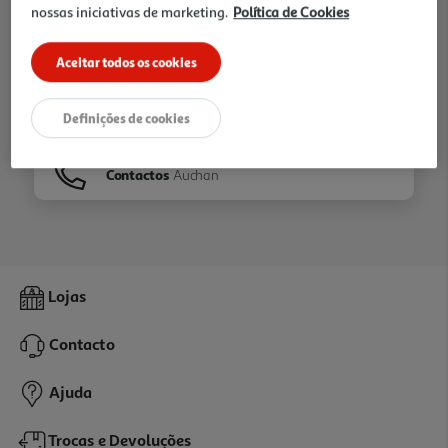
nossas iniciativas de marketing.
Política de Cookies
Ir para
Homepage
Aceitar todos os cookies
Veja os nossos
Folhetos
Definições de cookies
Contactos
Auchan
Lojas
Contacto
Ajuda
Trocas e Devoluções