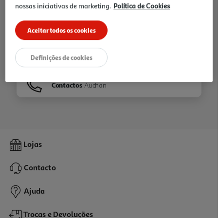
nossas iniciativas de marketing.
Política de Cookies
Ir para
Homepage
Aceitar todos os cookies
Veja os nossos
Folhetos
Definições de cookies
Contactos
Auchan
Lojas
Contacto
Ajuda
Trocas e Devoluções