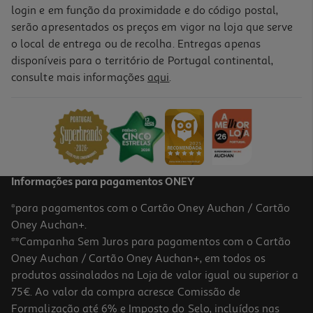
login e em função da proximidade e do código postal,
serão apresentados os preços em vigor na loja que serve
o local de entrega ou de recolha. Entregas apenas
disponíveis para o território de Portugal continental,
consulte mais informações
aqui
.
Informações para pagamentos ONEY
*para pagamentos com o Cartão Oney Auchan / Cartão
Oney Auchan+.
**Campanha Sem Juros para pagamentos com o Cartão
Oney Auchan / Cartão Oney Auchan+, em todos os
produtos assinalados na Loja de valor igual ou superior a
75€. Ao valor da compra acresce Comissão de
Formalização até 6% e Imposto do Selo, incluídos nas