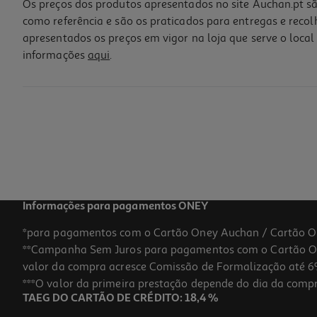
Os preços dos produtos apresentados no site Auchan.pt sã
como referência e são os praticados para entregas e reco
apresentados os preços em vigor na loja que serve o local 
informações
aqui
.
Bicicleta Princesas Disney R16"
149.99 €/un
149,99 €
Informações para pagamentos ONEY
*para pagamentos com o Cartão Oney Auchan / Cartão O
**Campanha Sem Juros para pagamentos com o Cartão Oney
valor da compra acresce Comissão de Formalização até 6%
***O valor da primeira prestação depende do dia da compra,
TAEG DO CARTÃO DE CRÉDITO: 18,4 %