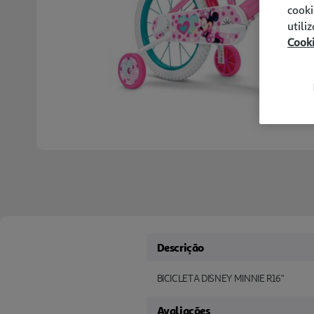
cooki
utili
Cook
Descrição
BICICLETA DISNEY MINNIE R16"
Avaliações