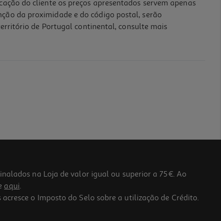
icação do cliente os preços apresentados servem apenas
nção da proximidade e do código postal, serão
erritório de Portugal continental, consulte mais
lados na Loja de valor igual ou superior a 75€. Ao
he
aqui
.
 acresce o Imposto do Selo sobre a utilização de Crédito.