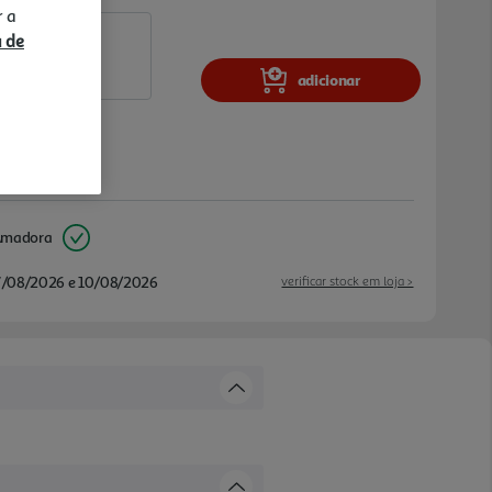
r a
a de
adicionar
Amadora
/08/2026 e 10/08/2026
verificar stock em loja >