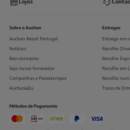
Lojas
Contac
Sobre a Auchan
Entregas
Auchan Retail Portugal
Entrega em c
Bicicleta Fantasy Toimsa 16"
Notícias
Recolha Driv
129.99 €/un
Recrutamento
Recolha Expr
129,99 €
Seja nosso fornecedor
Recolha em L
Campanhas e Passatempos
Recolha num 
Auchan&Eu
Taxas de Ent
Métodos de Pagamento