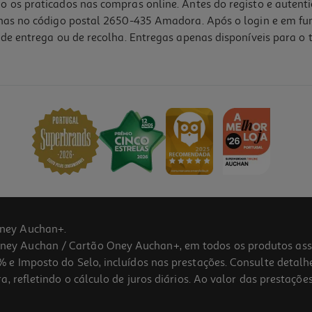
o os praticados nas compras online. Antes do registo e autent
lhas no código postal 2650-435 Amadora. Após o login e em fu
de entrega ou de recolha. Entregas apenas disponíveis para o t
ney Auchan+.
 Auchan / Cartão Oney Auchan+, em todos os produtos assina
 e Imposto do Selo, incluídos nas prestações. Consulte detal
 refletindo o cálculo de juros diários. Ao valor das prestações