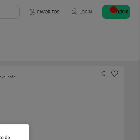
FAVORITOS
LOGIN
0,00 €
avaliação
to de