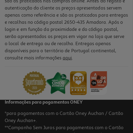
são os praticados nas compras online. Antes do registo e
autenticação do cliente os preços apresentados servem
apenas como referência e são os praticados para entregas
e recolhas no código postal 2650-435 Amadora. Após o
login e em função da proximidade e do código postal,
-17%
serão apresentados os preços em vigor na loja que serve
o local de entrega ou de recolha. Entregas apenas
disponíveis para o território de Portugal continental,
consulte mais informações
aqui
.
Cadeira Campo/praia Alco Verde 78x57x57 Cm
24.99 €/un
Price reduced from
to
29,99 €
24,99 €
Promoção
Informações para pagamentos ONEY
*para pagamentos com o Cartão Oney Auchan / Cartão
Oney Auchan+.
**Campanha Sem Juros para pagamentos com o Cartão