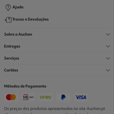
Ajuda
Trocas e Devoluções
Sobre a Auchan
Entregas
-20%
Serviços
Cartões
Espreguiçadeira Aktive 117x67x60cm
39.99 €/un
Métodos de Pagamento
Price reduced from
to
49,99 €
39,99 €
Promoção
Os preços dos produtos apresentados no site Auchan.pt