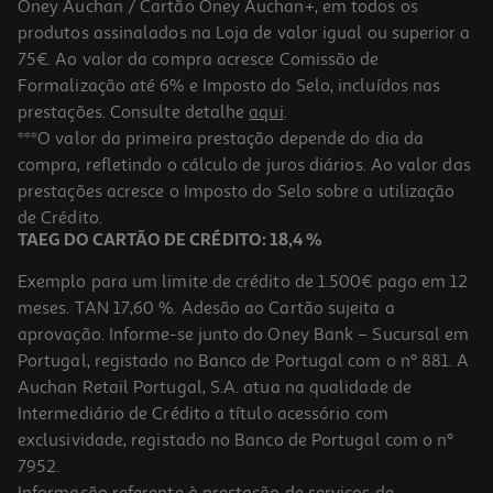
Oney Auchan / Cartão Oney Auchan+, em todos os
-17%
produtos assinalados na Loja de valor igual ou superior a
75€. Ao valor da compra acresce Comissão de
Formalização até 6% e Imposto do Selo, incluídos nas
prestações. Consulte detalhe
aqui
.
1.0
(1)
Cadeira Mochila Saurium Cores Sortidas
***O valor da primeira prestação depende do dia da
compra, refletindo o cálculo de juros diários. Ao valor das
24.99 €/un
Price reduced from
to
prestações acresce o Imposto do Selo sobre a utilização
29,99 €
24,99 €
de Crédito.
Promoção
TAEG DO CARTÃO DE CRÉDITO: 18,4 %
Exemplo para um limite de crédito de 1.500€ pago em 12
meses. TAN 17,60 %. Adesão ao Cartão sujeita a
aprovação. Informe-se junto do Oney Bank – Sucursal em
Portugal, registado no Banco de Portugal com o nº 881. A
Auchan Retail Portugal, S.A. atua na qualidade de
Intermediário de Crédito a título acessório com
exclusividade, registado no Banco de Portugal com o nº
7952.
Informação referente à prestação de serviços de