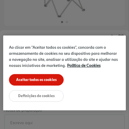
Faça a sua avaliação
Ao clicar em "Aceitar todos os cookies", concorda com o
Ref. / EAN:
3665257730789
armazenamento de cookies no seu dispositivo para melhorar
14.99 €/un
a navegação no site, analisar a utilização do site e ajudar nas
nossas iniciativas de marketing.
Política de Cookies
-17%
Aceitar todos os cookies
Price reduced from
to
17,99 €
14,99 €
Definições de cookies
Promoção:
de 16/6/2026 a 31/8/2026
Notas de preparação