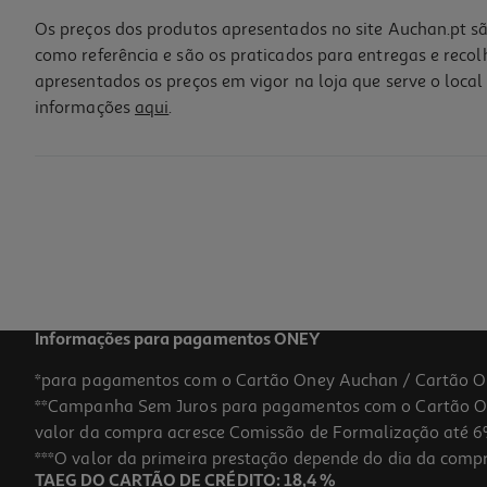
Os preços dos produtos apresentados no site Auchan.pt sã
como referência e são os praticados para entregas e reco
apresentados os preços em vigor na loja que serve o local 
informações
aqui
.
Geleira Rígida Trendy Mediterranean 5l
16.99 €/un
16,99 €
Informações para pagamentos ONEY
*para pagamentos com o Cartão Oney Auchan / Cartão O
**Campanha Sem Juros para pagamentos com o Cartão Oney
-25%
valor da compra acresce Comissão de Formalização até 6%
***O valor da primeira prestação depende do dia da compra,
TAEG DO CARTÃO DE CRÉDITO: 18,4 %