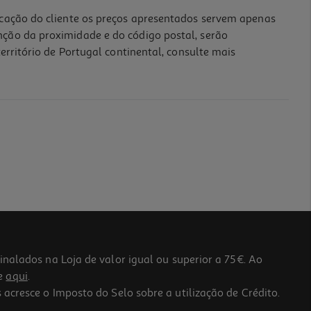
icação do cliente os preços apresentados servem apenas
nção da proximidade e do código postal, serão
erritório de Portugal continental, consulte mais
lados na Loja de valor igual ou superior a 75€. Ao
he
aqui
.
 acresce o Imposto do Selo sobre a utilização de Crédito.