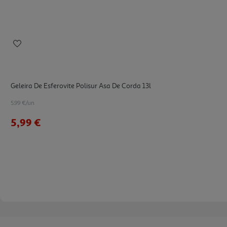
Geleira De Esferovite Polisur Asa De Corda 13l
5.99 €/un
5,99 €