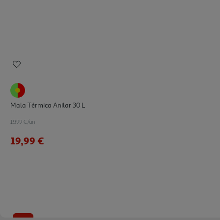
Mala Térmica Anilar 30 L
19.99 €/un
19,99 €