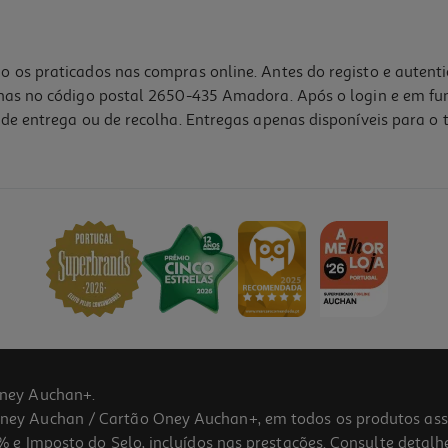
o os praticados nas compras online. Antes do registo e autent
lhas no código postal 2650-435 Amadora. Após o login e em fu
de entrega ou de recolha. Entregas apenas disponíveis para o t
ney Auchan+.
 Auchan / Cartão Oney Auchan+, em todos os produtos assina
 e Imposto do Selo, incluídos nas prestações. Consulte detal