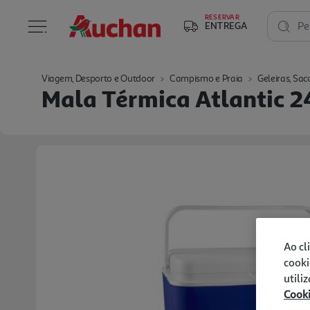
RESERVAR
ENTREGA
Pe
Viagem, Desporto e Outdoor
Campismo e Praia
Geleiras, Sac
Mala Térmica Atlantic 2
Ao cl
cooki
utili
Cook