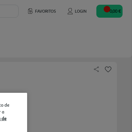
FAVORITOS
LOGIN
0,00 €
to de
r a
a de