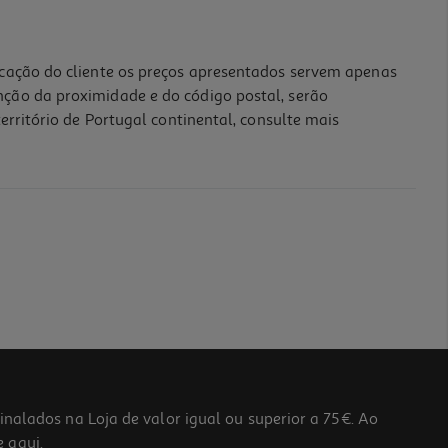
icação do cliente os preços apresentados servem apenas
nção da proximidade e do código postal, serão
erritório de Portugal continental, consulte mais
lados na Loja de valor igual ou superior a 75€. Ao
he
aqui
.