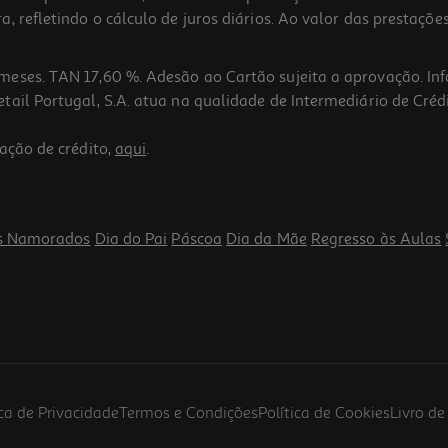
 refletindo o cálculo de juros diários. Ao valor das prestações
meses. TAN 17,60 %. Adesão ao Cartão sujeita a aprovação. In
ail Portugal, S.A. atua na qualidade de Intermediário de Crédi
5.0
(2)
ação de crédito,
aqui
.
s Namorados
Dia do Pai
Páscoa
Dia da Mãe
Regresso às Aulas
ica de Privacidade
Termos e Condições
Política de Cookies
Livro d