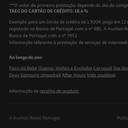
***O valor da primeira prestação depende do dia da compra,
TAEG DO CARTÃO DE CRÉDITO: 18,4 %
Exemplo para um limite de crédito de 1.500€ pago em 12 
registado no Banco de Portugal com o nº 881. A Auchan Ret
Banco de Portugal com o nº 7952.
Informação referente à prestação de serviços de intermedi
Geleira Campos Azul 24l
Ao longo do ano
14.99 €/un
Price reduced from
to
19,99 €
Feira do Bebé
Queijos, Vinhos e Enchidos
Carnaval
Dia do
14,99 €
Days
Samsung Unpacked
After Hours
Vida saudável
Promoção
Informação de
recolha de produto
.
© Auchan Retail Portugal
Polít
-24%