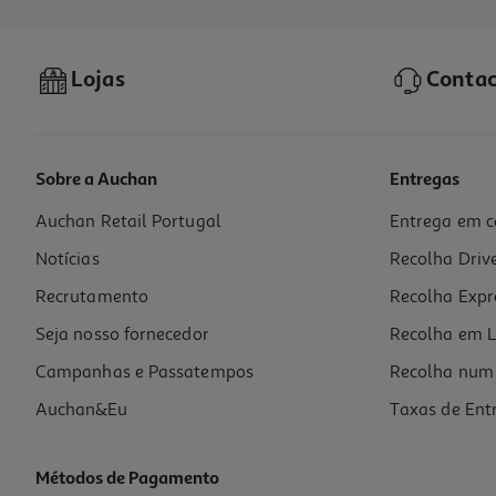
-33%
Lojas
Contac
Sobre a Auchan
Entregas
Auchan Retail Portugal
Entrega em c
Geleira Prompo Cinzento E Verde 15l
Notícias
Recolha Driv
9.99 €/un
Price reduced from
to
14,99 €
Recrutamento
Recolha Expr
9,99 €
Promoção
Seja nosso fornecedor
Recolha em L
Campanhas e Passatempos
Recolha num 
Auchan&Eu
Taxas de Ent
Métodos de Pagamento