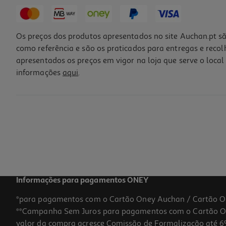
Os preços dos produtos apresentados no site Auchan.pt sã
como referência e são os praticados para entregas e reco
apresentados os preços em vigor na loja que serve o local 
informações
aqui
.
Geleira Rígida Funtastic Blue 24l
14.99 €/un
14,99 €
Informações para pagamentos ONEY
*para pagamentos com o Cartão Oney Auchan / Cartão O
**Campanha Sem Juros para pagamentos com o Cartão Oney
-25%
valor da compra acresce Comissão de Formalização até 6%