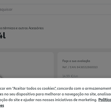
squisar
os térmicos e outros Acessórios
4l
Faça a sua avaliação
Ref. / EAN:
8436532860010
14.99 €/un
-25%
icar em "Aceitar todos os cookies", concorda com o armazenamen
es no seu dispositivo para melhorar a navegação no site, analisa
Price reduced from
to
19,99 €
zação do site e ajudar nas nossas iniciativas de marketing.
Polític
14,99 €
ies
Promoção:
de 7/7/2026 a 18/8/2026