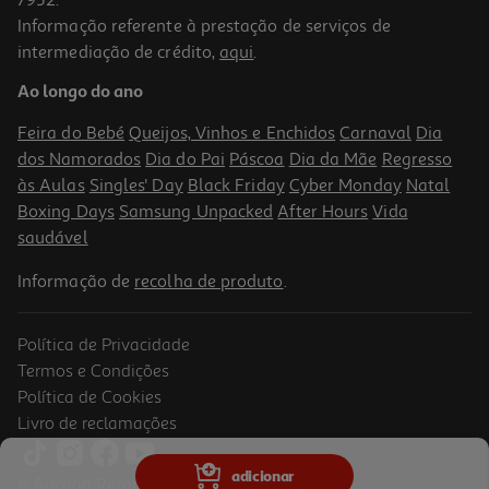
Informação referente à prestação de serviços de
intermediação de crédito,
aqui
.
Ao longo do ano
Feira do Bebé
Queijos, Vinhos e Enchidos
Carnaval
Dia
dos Namorados
Dia do Pai
Páscoa
Dia da Mãe
Regresso
às Aulas
Singles' Day
Black Friday
Cyber Monday
Natal
Boxing Days
Samsung Unpacked
After Hours
Vida
saudável
Informação de
recolha de produto
.
Política de Privacidade
Termos e Condições
Política de Cookies
Livro de reclamações
adicionar
© Auchan Retail Portugal