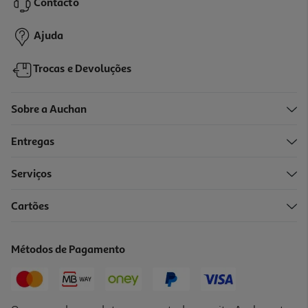
Price reduced from
to
49,99 €
Contacto
39,99 €
Promoção
Ajuda
Trocas e Devoluções
Sobre a Auchan
Entregas
Serviços
Cartões
Métodos de Pagamento