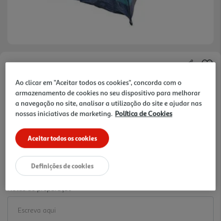
Faça a sua avaliação
Ref. / EAN:
3665257674014
Ao clicar em "Aceitar todos os cookies", concorda com o
armazenamento de cookies no seu dispositivo para melhorar
19.99 €/un
a navegação no site, analisar a utilização do site e ajudar nas
nossas iniciativas de marketing.
Política de Cookies
-20%
Aceitar todos os cookies
Price reduced from
to
24,99 €
19,99 €
Definições de cookies
Promoção:
de 16/6/2026 a 31/8/2026
Notas de preparação