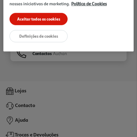
nossas iniciativas de marketing.
Política de Cookies
Ir para
Homepage
Aceitar todos os cookies
Veja os nossos
Folhetos
Definições de cookies
Contactos
Auchan
Lojas
Contacto
Ajuda
Trocas e Devoluções