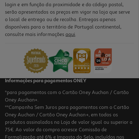
login e em função da proximidade e do código postal,
serão apresentados os preços em vigor na loja que serve
o local de entrega ou de recolha. Entregas apenas
disponíveis para o território de Portugal continental,
consulte mais informações
aqui
.
Informações para pagamentos ONEY
*para pagamentos com o Cartão Oney Auchan / Cartão
Oney Auchan+.
**Campanha Sem Juros para pagamentos com o Cartão
Oney Auchan / Cartão Oney Auchan+, em todos os
produtos assinalados na Loja de valor igual ou superior a
75€. Ao valor da compra acresce Comissão de
Formalização até 6% e Imposto do Selo, incluídos nas