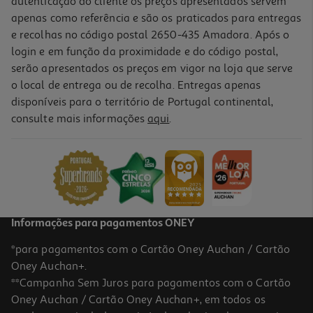
autenticação do cliente os preços apresentados servem
apenas como referência e são os praticados para entregas
e recolhas no código postal 2650-435 Amadora. Após o
login e em função da proximidade e do código postal,
serão apresentados os preços em vigor na loja que serve
o local de entrega ou de recolha. Entregas apenas
disponíveis para o território de Portugal continental,
consulte mais informações
aqui
.
Mala De Viagem Flexível Airport Azul 8 Rodas 50x75x30cm
74.99 €/un
74,99 €
Informações para pagamentos ONEY
*para pagamentos com o Cartão Oney Auchan / Cartão
Oney Auchan+.
**Campanha Sem Juros para pagamentos com o Cartão
Oney Auchan / Cartão Oney Auchan+, em todos os