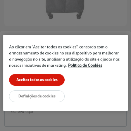
Faça a sua avaliação
Ao clicar em "Aceitar todos os cookies", concorda com o
Ref. / EAN:
3665257522667
armazenamento de cookies no seu dispositivo para melhorar
74.99 €/un
a navegação no site, analisar a utilização do site e ajudar nas
nossas iniciativas de marketing.
Política de Cookies
Aceitar todos os cookies
74,99 €
Definições de cookies
Notas de preparação