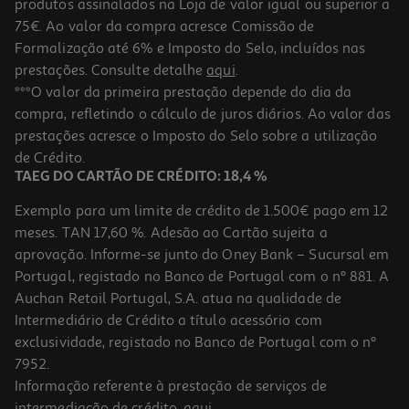
produtos assinalados na Loja de valor igual ou superior a
75€. Ao valor da compra acresce Comissão de
Formalização até 6% e Imposto do Selo, incluídos nas
prestações. Consulte detalhe
aqui
.
Mala De Viagem Flexível Airport Azul 8 Rodas 45x65x26cm
***O valor da primeira prestação depende do dia da
compra, refletindo o cálculo de juros diários. Ao valor das
64.99 €/un
prestações acresce o Imposto do Selo sobre a utilização
64,99 €
de Crédito.
TAEG DO CARTÃO DE CRÉDITO: 18,4 %
Exemplo para um limite de crédito de 1.500€ pago em 12
meses. TAN 17,60 %. Adesão ao Cartão sujeita a
aprovação. Informe-se junto do Oney Bank – Sucursal em
Portugal, registado no Banco de Portugal com o nº 881. A
Auchan Retail Portugal, S.A. atua na qualidade de
Intermediário de Crédito a título acessório com
exclusividade, registado no Banco de Portugal com o nº
7952.
Informação referente à prestação de serviços de
intermediação de crédito,
aqui
.