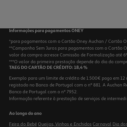
59,99 €
Informações para pagamentos ONEY
*para pagamentos com o Cartão Oney Auchan / Cartão O
**Campanha Sem Juros para pagamentos com o Cartão Oney
valor da compra acresce Comissão de Formalização até 6%
***O valor da primeira prestação depende do dia da compra,
TAEG DO CARTÃO DE CRÉDITO: 18,4 %
Exemplo para um limite de crédito de 1.500€ pago em 12 
registado no Banco de Portugal com o nº 881. A Auchan Ret
Banco de Portugal com o nº 7952.
Informação referente à prestação de serviços de intermedi
Mala De Viagem Média Flexível Airport Vermelho 4 Rodas 65x42x22
Ao longo do ano
49.99 €/un
Feira do Bebé
Queijos, Vinhos e Enchidos
Carnaval
Dia do
49,99 €