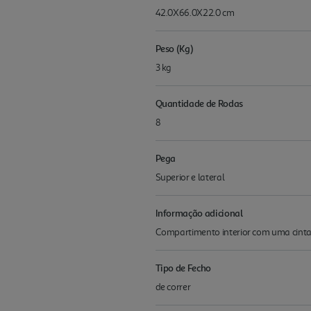
42.0X66.0X22.0 cm
Peso (Kg)
3 kg
Quantidade de Rodas
8
Pega
Superior e lateral
Informação adicional
Compartimento interior com uma cinta a
Tipo de Fecho
de correr