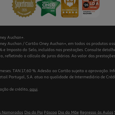
ney Auchan+.
 Auchan / Cartão Oney Auchan+, em todos os produtos assina
 e Imposto do Selo, incluídos nas prestações. Consulte detal
 refletindo o cálculo de juros diários. Ao valor das prestações
meses. TAN 17,60 %. Adesão ao Cartão sujeita a aprovação. In
ail Portugal, S.A. atua na qualidade de Intermediário de Crédi
ação de crédito,
aqui
.
cm
s Namorados
Dia do Pai
Páscoa
Dia da Mãe
Regresso às Aulas