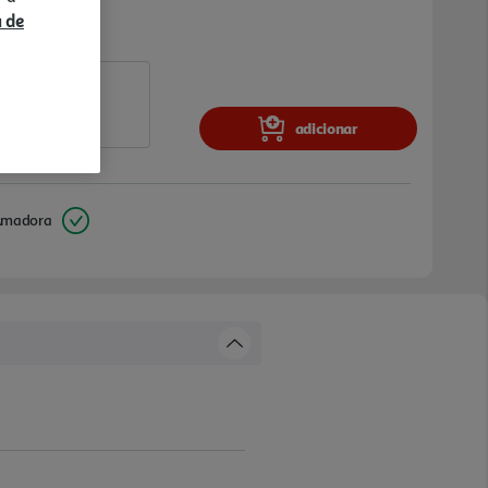
a de
adicionar
Amadora