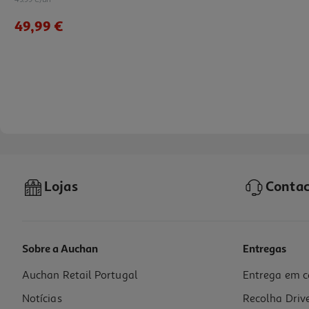
49,99 €
Lojas
Contac
Sobre a Auchan
Entregas
Auchan Retail Portugal
Entrega em c
Mala De Cabine Flexível Airport Terracota 8 Rodas 55x33x20cm
Notícias
Recolha Driv
29.99 €/un