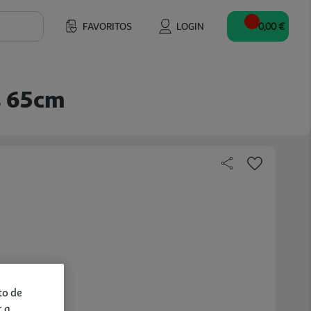
FAVORITOS
LOGIN
0,00 €
s 65cm
to de
r a