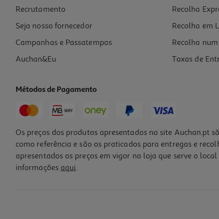
Recrutamento
Recolha Expr
29,99 €
Seja nosso fornecedor
Recolha em L
Campanhas e Passatempos
Recolha num 
Auchan&Eu
Taxas de Ent
Métodos de Pagamento
Os preços dos produtos apresentados no site Auchan.pt sã
como referência e são os praticados para entregas e reco
apresentados os preços em vigor na loja que serve o local 
informações
aqui
.
Mala De Viagem Grande Flexível Airport Verde 4 Rodas 75x48x24cm
59.99 €/un