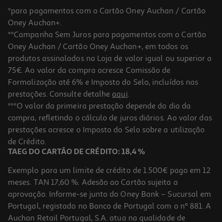
*para pagamentos com o Cartão Oney Auchan / Cartão
Oney Auchan+.
**Campanha Sem Juros para pagamentos com o Cartão
Oney Auchan / Cartão Oney Auchan+, em todos os
-15%
produtos assinalados na Loja de valor igual ou superior a
75€. Ao valor da compra acresce Comissão de
Formalização até 6% e Imposto do Selo, incluídos nas
prestações. Consulte detalhe
aqui
.
Suplmento Goldnutrition Colagénio Uc-Ii Complex 30 Caps
***O valor da primeira prestação depende do dia da
compra, refletindo o cálculo de juros diários. Ao valor das
0.74 €/un
Price reduced from
to
prestações acresce o Imposto do Selo sobre a utilização
25,99 €
22,09 €
de Crédito.
Promoção
TAEG DO CARTÃO DE CRÉDITO: 18,4 %
Exemplo para um limite de crédito de 1.500€ pago em 12
meses. TAN 17,60 %. Adesão ao Cartão sujeita a
aprovação. Informe-se junto do Oney Bank – Sucursal em
Portugal, registado no Banco de Portugal com o nº 881. A
Auchan Retail Portugal, S.A. atua na qualidade de