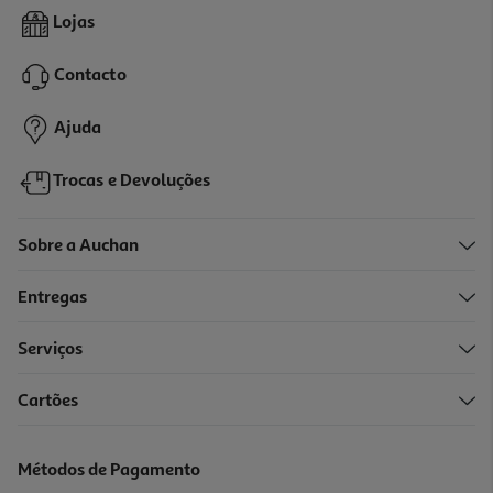
4.0
(1)
Suplemento Forma+ Magnésio Solúvel 10 Saq
Lojas
0.36 €/un
Contacto
3,59 €
Ajuda
Trocas e Devoluções
Sobre a Auchan
Entregas
Serviços
Cartões
Suplemento Zumub Magnésio 60 Comp
5.49 €/un
Métodos de Pagamento
5,49 €