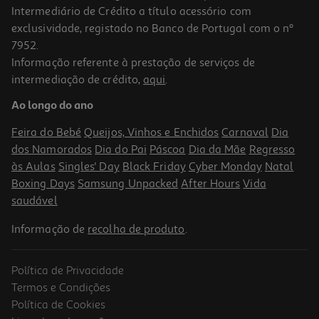
Intermediário de Crédito a título acessório com
exclusividade, registado no Banco de Portugal com o nº
7952.
Informação referente à prestação de serviços de
intermediação de crédito,
aqui
.
Suplemento Goldnutrition Muscle Repair 60 Caps
Ao longo do ano
0.37 €/un
Feira do Bebé
Queijos, Vinhos e Enchidos
Carnaval
Dia
21,99 €
dos Namorados
Dia do Pai
Páscoa
Dia da Mãe
Regresso
às Aulas
Singles' Day
Black Friday
Cyber Monday
Natal
Boxing Days
Samsung Unpacked
After Hours
Vida
saudável
Informação de
recolha de produto
.
Política de Privacidade
Termos e Condições
Política de Cookies