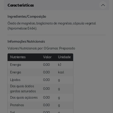
Características
Ingredientes/Composição
Óxido de magnésio, bisglicinato de magnésio, cápsula vegetal
(hipromelose E464).
Informações Nutricionais
Valores Nutricionais por: 0 Gramas :Preparado
Nutrientes
Valor
Unidade
Energia
0.00
kJ
Energia
0.00
kcal
Lípidos
0.00
g
Dos quais ácidos
0.00
g
gordos saturados
Dos quais açúcares
0.00
g
Proteínas
0.00
g
Sal
0.00
g