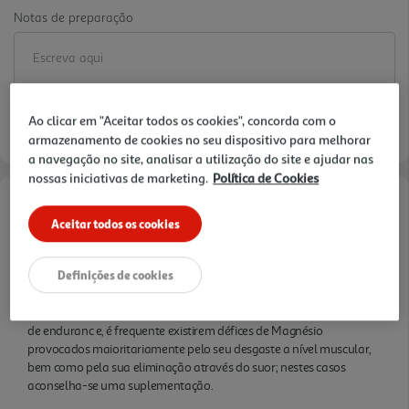
Notas de preparação
Ao clicar em "Aceitar todos os cookies", concorda com o
armazenamento de cookies no seu dispositivo para melhorar
a navegação no site, analisar a utilização do site e ajudar nas
nossas iniciativas de marketing.
Política de Cookies
Informações de Marketing
Aceitar todos os cookies
Magnesium GoldNutrition® é uma fórmula que contém uma
Definições de cookies
mistura de glicinato de magnésio e óxido de magnésio, duas formas
de magnésio que garantem uma elevada biodisponibilidade e
absorção. Nos atletas, e em especial nos que praticam modalidades
de enduranc e, é frequente existirem défices de Magnésio
provocados maioritariamente pelo seu desgaste a nível muscular,
bem como pela sua eliminação através do suor; nestes casos
aconselha-se uma suplementação.