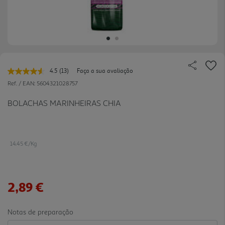
4.5
(13)
Faça a sua avaliação
Leu
13
Ref. / EAN:
5604321028757
avaliações.
Link
BOLACHAS MARINHEIRAS CHIA
para
a
mesma
página.
14.45 €/Kg
2,89 €
Notas de preparação