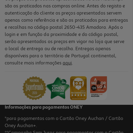
são os praticados nas compras online. Antes do registo e
autenticação do cliente os preços apresentados servem
apenas como referência e são os praticados para entregas
e recolhas no código postal 2650-435 Amadora. Após o
login e em função da proximidade e do código postal,
serão apresentados os preços em vigor na loja que serve
o local de entrega ou de recolha. Entregas apenas
disponíveis para o território de Portugal continental,
5.0
(9)
consulte mais informações
aqui
.
Bolachas Cem Porcento Marinheiras 200g
14.45 €/Kg
2,89 €
Informações para pagamentos ONEY
*para pagamentos com o Cartão Oney Auchan / Cartão
Oney Auchan+.
**Campanha Sem Juros para pagamentos com o Cartão