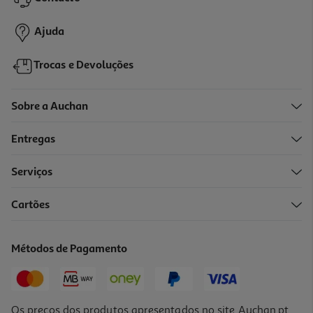
2,89 €
Ajuda
Trocas e Devoluções
Sobre a Auchan
Entregas
Serviços
5.0
(1)
Cartões
Bolacha Cem Porcento Marinheiras Aveia 200g
14.45 €/Kg
Métodos de Pagamento
2,89 €
Os preços dos produtos apresentados no site Auchan.pt