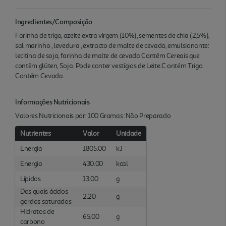
Ingredientes/Composição
Farinha de trigo, azeite extra virgem (10%), sementes de chia (2,5%),
sal marinho , levedura , extracto de malte de cevada, emulsionante:
lecitina de soja, farinha de malte de cevada Contém Cereais que
contêm glúten, Soja. Pode conter vestígios de Leite.C ontém Trigo.
Contém Cevada.
Informações Nutricionais
Valores Nutricionais por: 100 Gramas :Não Preparado
Nutrientes
Valor
Unidade
Energia
1805.00
kJ
Energia
430.00
kcal
Lípidos
13.00
g
Dos quais ácidos
2.20
g
gordos saturados
Hidratos de
65.00
g
carbono