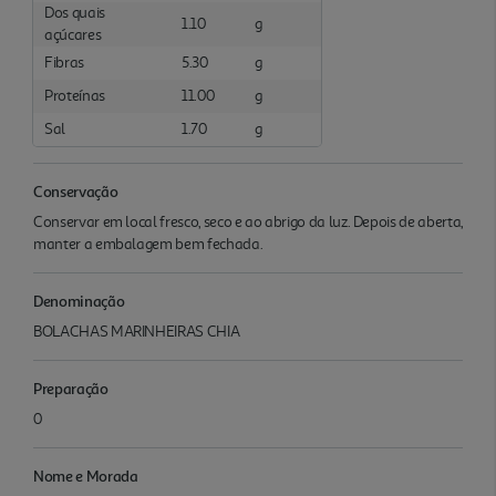
Dos quais
1.10
g
açúcares
Fibras
5.30
g
Proteínas
11.00
g
Sal
1.70
g
Conservação
Conservar em local fresco, seco e ao abrigo da luz. Depois de aberta,
manter a embalagem bem fechada.
Denominação
BOLACHAS MARINHEIRAS CHIA
Preparação
0
Nome e Morada