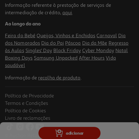
Informação referente à prestação de serviços de
4.7
(3)
intermediação de crédito,
aqui
.
Bolachas Cem Porcento Marinheiras Integrais 200g
Ao longo do ano
14.45 €/Kg
Feira do Bebé
Queijos, Vinhos e Enchidos
Carnaval
Dia
2,89 €
dos Namorados
Dia do Pai
Páscoa
Dia da Mãe
Regresso
às Aulas
Singles' Day
Black Friday
Cyber Monday
Natal
Boxing Days
Samsung Unpacked
After Hours
Vida
saudável
Informação de
recolha de produto
.
Política de Privacidade
Termos e Condições
Política de Cookies
Livro de reclamações
5.0
(3)
Bolachas Cem Porcento Marinheiras Espelta 200g
adicionar
© Auchan Retail Portugal
14.45 €/Kg