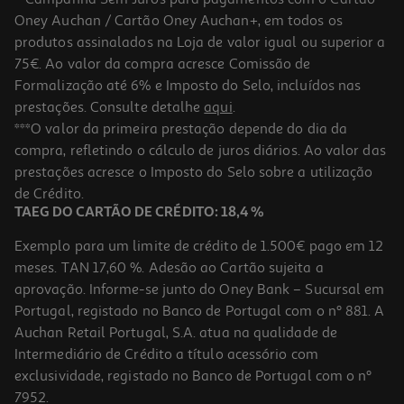
Oney Auchan / Cartão Oney Auchan+, em todos os
produtos assinalados na Loja de valor igual ou superior a
75€. Ao valor da compra acresce Comissão de
Formalização até 6% e Imposto do Selo, incluídos nas
prestações. Consulte detalhe
aqui
.
4.8
(6)
Bolachas Cem Porcento Marinheiras Sem Sal 200g
***O valor da primeira prestação depende do dia da
compra, refletindo o cálculo de juros diários. Ao valor das
14.45 €/Kg
prestações acresce o Imposto do Selo sobre a utilização
2,89 €
de Crédito.
TAEG DO CARTÃO DE CRÉDITO: 18,4 %
Exemplo para um limite de crédito de 1.500€ pago em 12
meses. TAN 17,60 %. Adesão ao Cartão sujeita a
aprovação. Informe-se junto do Oney Bank – Sucursal em
Portugal, registado no Banco de Portugal com o nº 881. A
Auchan Retail Portugal, S.A. atua na qualidade de
Intermediário de Crédito a título acessório com
exclusividade, registado no Banco de Portugal com o nº
7952.