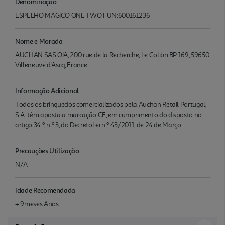
Denominação
ESPELHO MAGICO ONE TWO FUN:600161236
Nome e Morada
AUCHAN SAS OIA, 200 rue de la Recherche, Le Colibri BP 169, 59650
Villeneuve d'Ascq, France
Informação Adicional
Todos os brinquedos comercializados pela Auchan Retail Portugal,
S.A. têm aposta a marcação CE, em cumprimento do disposto no
artigo 34.º, n.º 3, do DecretoLei n.º 43/2011, de 24 de Março.
Precauções Utilização
N/A
Idade Recomendada
+ 9meses Anos