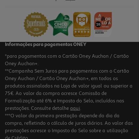
Jogo Domino Evolutivo Chicco
12.99 €/un
12,99 €
Informações para pagamentos ONEY
*para pagamentos com o Cartão Oney Auchan / Cartão
Oney Auchan+.
**Campanha Sem Juros para pagamentos com o Cartão
Oney Auchan / Cartão Oney Auchan+, em todos os
produtos assinalados na Loja de valor igual ou superior a
75€. Ao valor da compra acresce Comissão de
Formalização até 6% e Imposto do Selo, incluídos nas
prestações. Consulte detalhe
aqui
.
5.0
(1)
Bateria Mágica One Two Fun
***O valor da primeira prestação depende do dia da
compra, refletindo o cálculo de juros diários. Ao valor das
19.99 €/un
prestações acresce o Imposto do Selo sobre a utilização
19,99 €
de Crédito.