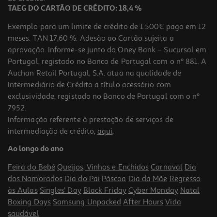
TAEG DO CARTÃO DE CRÉDITO: 18,4 %
Exemplo para um limite de crédito de 1.500€ pago em 12
meses. TAN 17,60 %. Adesão ao Cartão sujeita a
aprovação. Informe-se junto do Oney Bank – Sucursal em
Portugal, registado no Banco de Portugal com o nº 881. A
Auchan Retail Portugal, S.A. atua na qualidade de
Intermediário de Crédito a título acessório com
exclusividade, registado no Banco de Portugal com o nº
7952.
Informação referente à prestação de serviços de
intermediação de crédito,
aqui
.
Camaleão One Two Fun Arco-Íris 28cm
Ao longo do ano
24.99 €/un
Feira do Bebé
Queijos, Vinhos e Enchidos
Carnaval
Dia
24,99 €
dos Namorados
Dia do Pai
Páscoa
Dia da Mãe
Regresso
às Aulas
Singles' Day
Black Friday
Cyber Monday
Natal
Boxing Days
Samsung Unpacked
After Hours
Vida
saudável