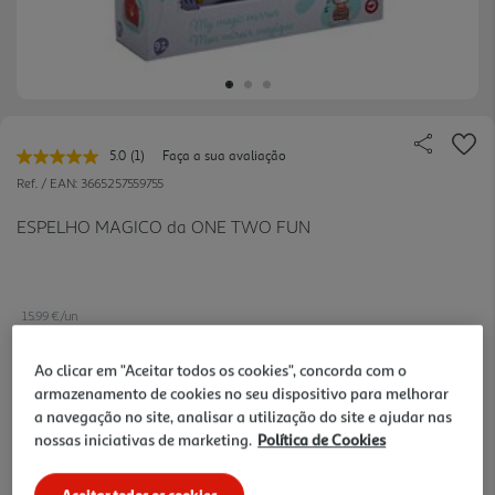
5.0
(1)
Faça a sua avaliação
Leu
uma
Ref. / EAN:
3665257559755
avaliação.
Link
ESPELHO MAGICO da ONE TWO FUN
para
a
mesma
página.
15.99 €/un
Ao clicar em "Aceitar todos os cookies", concorda com o
armazenamento de cookies no seu dispositivo para melhorar
15,99 €
a navegação no site, analisar a utilização do site e ajudar nas
nossas iniciativas de marketing.
Política de Cookies
Notas de preparação
Aceitar todos os cookies