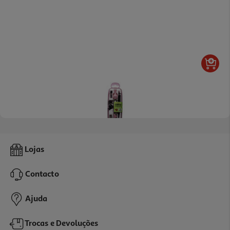
Compasso Auchan Com 5 Peças Cores Sortidas
Lojas
5.39 €/un
Contacto
5,39 €
Ajuda
Trocas e Devoluções