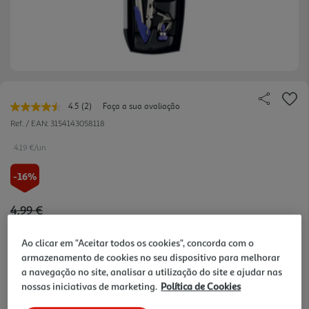
4.5
(2)
Faça a sua avaliação
Leu
2
Ref. / EAN:
3154143058118
avaliações.
Link
4.19 €/un
para
a
-16%
mesma
página.
Price reduced from
to
4,99 €
4,19 €
Ao clicar em "Aceitar todos os cookies", concorda com o
Promoção:
de 28/7/2026 a 8/10/2026
armazenamento de cookies no seu dispositivo para melhorar
a navegação no site, analisar a utilização do site e ajudar nas
Notas de preparação
nossas iniciativas de marketing.
Política de Cookies