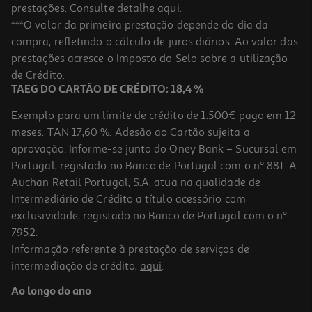
prestações. Consulte detalhe
aqui
.
Caixa De 10 Minas Auchan Hb Para Compasso 2mm
***O valor da primeira prestação depende do dia da
compra, refletindo o cálculo de juros diários. Ao valor das
0.99 €/un
prestações acresce o Imposto do Selo sobre a utilização
0,99 €
de Crédito.
TAEG DO CARTÃO DE CRÉDITO: 18,4 %
Exemplo para um limite de crédito de 1.500€ pago em 12
meses. TAN 17,60 %. Adesão ao Cartão sujeita a
aprovação. Informe-se junto do Oney Bank – Sucursal em
Portugal, registado no Banco de Portugal com o nº 881. A
Auchan Retail Portugal, S.A. atua na qualidade de
Intermediário de Crédito a título acessório com
exclusividade, registado no Banco de Portugal com o nº
7952.
Informação referente à prestação de serviços de
intermediação de crédito,
aqui
.
Compasso Noris Club 550 Staedtler Com Acessórios
Ao longo do ano
16.79 €/un