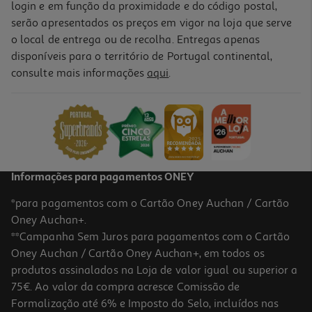
login e em função da proximidade e do código postal,
-11%
serão apresentados os preços em vigor na loja que serve
o local de entrega ou de recolha. Entregas apenas
disponíveis para o território de Portugal continental,
consulte mais informações
aqui
.
Compasso Técnico Auchan + Minas 2x17mm Cores Sortidas
7.99 €/un
Price reduced from
to
8,99 €
7,99 €
Promoção
Informações para pagamentos ONEY
*para pagamentos com o Cartão Oney Auchan / Cartão
Oney Auchan+.
**Campanha Sem Juros para pagamentos com o Cartão
Oney Auchan / Cartão Oney Auchan+, em todos os
produtos assinalados na Loja de valor igual ou superior a
75€. Ao valor da compra acresce Comissão de
Formalização até 6% e Imposto do Selo, incluídos nas