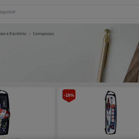
squisar
lar e Escritório
Compassos
-18%