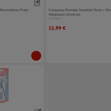
icrométrico Preto
Compasso Precisão Staedtler Norix + Min
Adaptador Universal
13.99 €/un
13,99 €