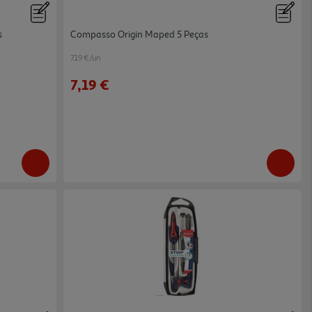
s
Compasso Origin Maped 5 Peças
7.19 €/un
7,19 €