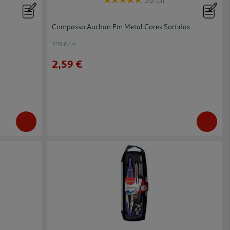
5.0
(3)
Compasso Auchan Em Metal Cores Sortidas
2.59 €/un
2,59 €