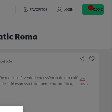
FAVORITOS
LOGIN
0,00 €
atic Roma
avaliação
De regresso à verdadeira essência de um café
ver
mais
de café espresso totalmente automática,
ia do café espresso. Aprecie o verdadeiro
o cheio de aroma e p erfeitamente doseado. 3
graus de moagem para um resultado perfeito
m metal Para resultados profissionais. 3