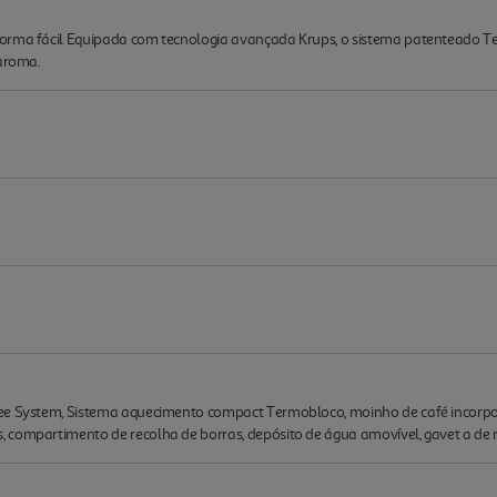
forma fácil Equipada com tecnologia avançada Krups, o sistema patenteado T
 aroma.
ee System, Sistema aquecimento compact Termobloco, moinho de café incorpor
 compartimento de recolha de borras, depósito de água amovível, gavet a de 