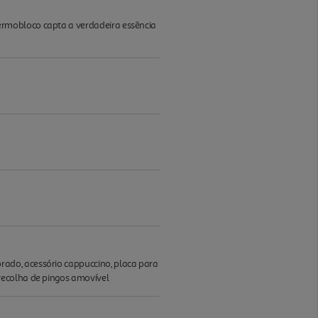
ermobloco capta a verdadeira essência
ado, acessório cappuccino, placa para
recolha de pingos amovível