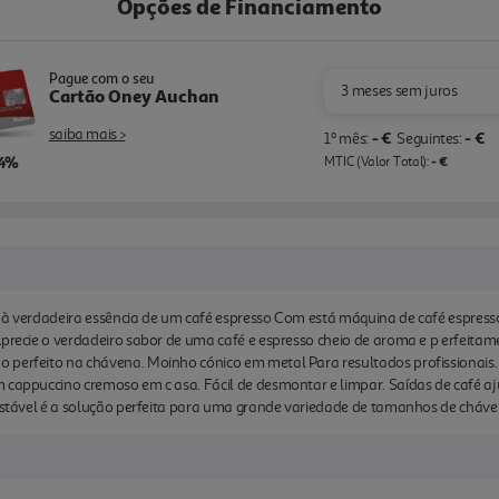
Opções de Financiamento
Pague com o seu
3 meses sem juros
Cartão Oney Auchan
saiba mais >
- €
- €
1º mês:
Seguintes:
,4%
- €
MTIC (Valor Total):
o à verdadeira essência de um café espresso Com está máquina de café espress
Aprecie o verdadeiro sabor de uma café e espresso cheio de aroma e p erfeitam
 perfeito na chávena. Moinho cónico em metal Para resultados profissionais. 
m cappuccino cremoso em c asa. Fácil de desmontar e limpar. Saídas de café 
justável é a solução perfeita para uma grande variedade de tamanhos de cháve