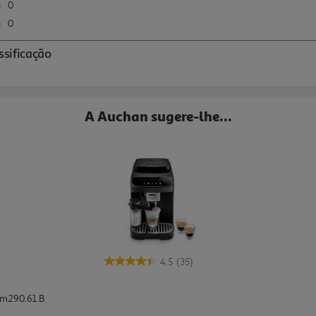
A Auchan sugere-lhe...
4.5
(35)
am290.61.b