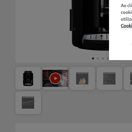
Ao cl
cooki
utili
Cook