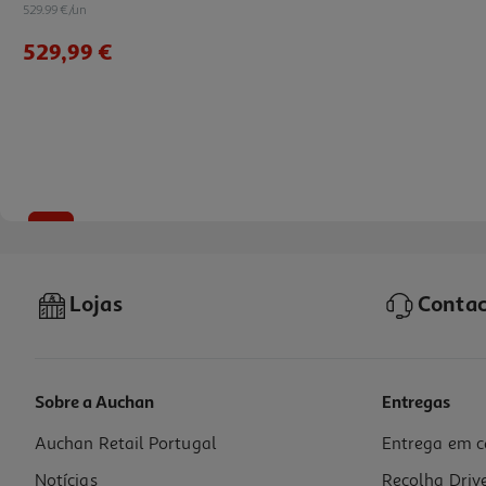
529.99 €/un
529,99 €
-9%
Lojas
Contac
Sobre a Auchan
Entregas
Auchan Retail Portugal
Entrega em c
Máquina De Café Em Grão Krups Coffee Crush Sa401le0 Verde 15 Bar 1
Notícias
Recolha Driv
299.99 €/un