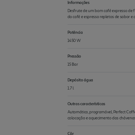
Informações
Desfrute de um bom café expresso de 
do café e espresso repletos de sabor e
Potência
1450 W
Pressão
15 Bar
Depósito água
1.7 l
Outras características
Automática, programável, Perfect Coff
colocação e aquecimento das chávenas,
Côr