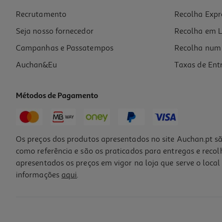
Price reduced from
to
329,99 €
Recrutamento
Recolha Expr
299,99 €
Promoção
Seja nosso fornecedor
Recolha em L
Campanhas e Passatempos
Recolha num 
Auchan&Eu
Taxas de Ent
Métodos de Pagamento
Os preços dos produtos apresentados no site Auchan.pt sã
como referência e são os praticados para entregas e reco
apresentados os preços em vigor na loja que serve o local 
informações
aqui
.
Máquina De Café Expresso Automática Philips Série 1200 Ep1220/00 
359.99 €/un