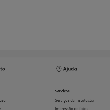
to
Ajuda
5.0
(10)
Serviços
asa
Serviços de instalação
.8l
e
Impressão de fotos