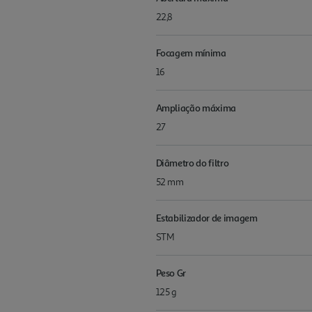
22,8
Focagem mínima
16
Ampliação máxima
27
Diâmetro do filtro
52 mm
Estabilizador de imagem
STM
Peso Gr
125 g