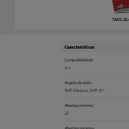
TAEG: 18
Características
Compatibilidade
n/a
Angulo de visão
59Âº 10&apos;, 50Âº 35 º
Abertura minima
22
Abertura máxima