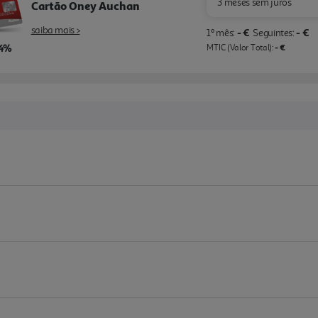
3 meses sem juros
Cartão Oney Auchan
saiba mais >
- €
- €
1º mês:
Seguintes:
,4%
- €
MTIC (Valor Total):