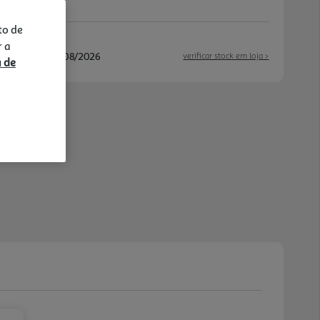
to de
r a
/08/2026 e 14/08/2026
verificar stock em loja >
a de