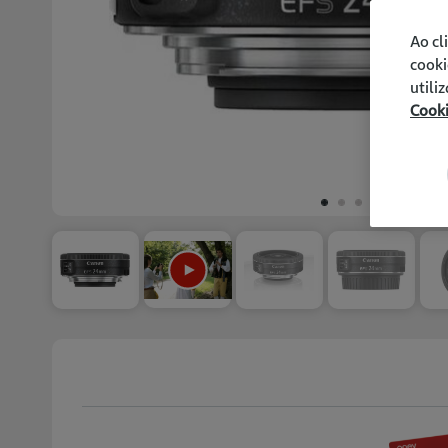
Ao cl
cooki
utili
Cook