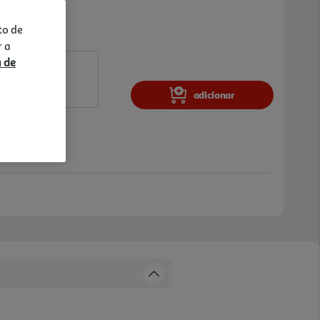
to de
r a
a de
adicionar