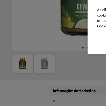
Ao cl
cooki
utili
Cook
Informações de Marketing
0