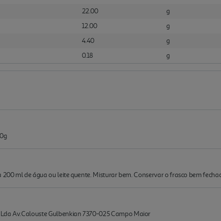
22.00
g
12.00
g
4.40
g
0.18
g
0g
a 200 ml de água ou leite quente. Misturar bem. Conservar o frasco bem fechad
, Lda Av.Calouste Gulbenkian 7370-025 Campo Maior