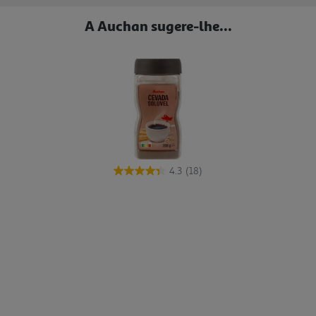
A Auchan sugere-lhe...
4.3
(18)