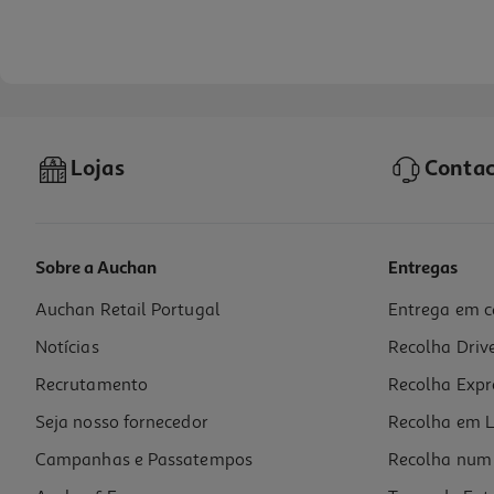
Lojas
Contac
Sobre a Auchan
Entregas
Auchan Retail Portugal
Entrega em c
Cevada Pensal Recarga 170 G
Notícias
Recolha Driv
9.94 €/Kg
Recrutamento
Recolha Expr
1,69 €
Seja nosso fornecedor
Recolha em L
Campanhas e Passatempos
Recolha num 