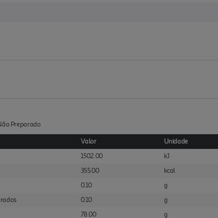
:Não Preparado
Valor
Unidade
1502.00
kJ
355.00
kcal
0.10
g
urados
0.10
g
78.00
g