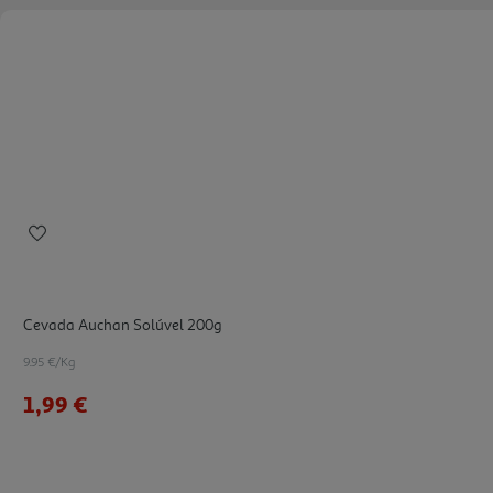
Cevada Auchan Solúvel 200g
9.95 €/Kg
1,99 €