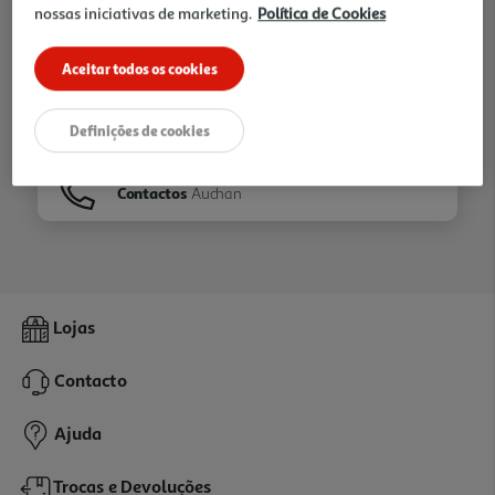
nossas iniciativas de marketing.
Política de Cookies
Ir para
Homepage
Aceitar todos os cookies
Veja os nossos
Folhetos
Definições de cookies
Contactos
Auchan
Lojas
Contacto
Ajuda
Trocas e Devoluções