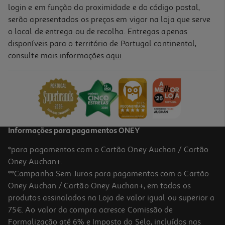
login e em função da proximidade e do código postal,
serão apresentados os preços em vigor na loja que serve
o local de entrega ou de recolha. Entregas apenas
disponíveis para o território de Portugal continental,
consulte mais informações
aqui
.
Informações para pagamentos ONEY
*para pagamentos com o Cartão Oney Auchan / Cartão
Oney Auchan+.
**Campanha Sem Juros para pagamentos com o Cartão
Oney Auchan / Cartão Oney Auchan+, em todos os
produtos assinalados na Loja de valor igual ou superior a
75€. Ao valor da compra acresce Comissão de
Formalização até 6% e Imposto do Selo, incluídos nas