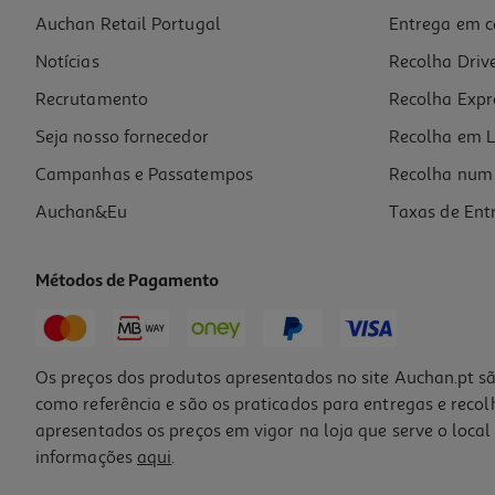
Auchan Retail Portugal
Entrega em c
As Minhas Anedotas Amarelo
Notícias
Recolha Driv
8.09 €/un
8,99 €
PVP de editor
Recrutamento
Recolha Expr
8,09 €
Seja nosso fornecedor
Recolha em L
Campanhas e Passatempos
Recolha num 
Auchan&Eu
Taxas de Ent
Métodos de Pagamento
-10%
Os preços dos produtos apresentados no site Auchan.pt sã
como referência e são os praticados para entregas e reco
apresentados os preços em vigor na loja que serve o local 
informações
aqui
.