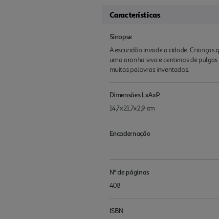
Características
Sinopse
A escuridão invade a cidade. Crianças
uma aranha viva e centenas de pulgas a
muitas palavras inventadas.
Dimensões LxAxP
14,7x21,7x2,9 cm
Encadernação
.
Nº de páginas
408
ISBN