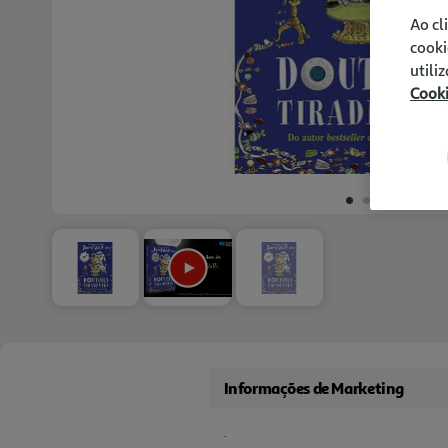
Ao cl
cooki
utili
Cook
Informações de Marketing
.