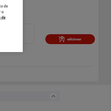
to de
r a
a de
adicionar