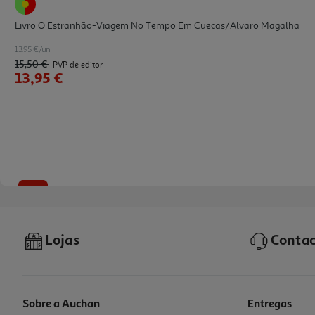
Livro O Estranhão-Viagem No Tempo Em Cuecas/alvaro Magalha
13.95 €/un
15,50 €
PVP de editor
13,95 €
-10%
Lojas
Contac
Sobre a Auchan
Entregas