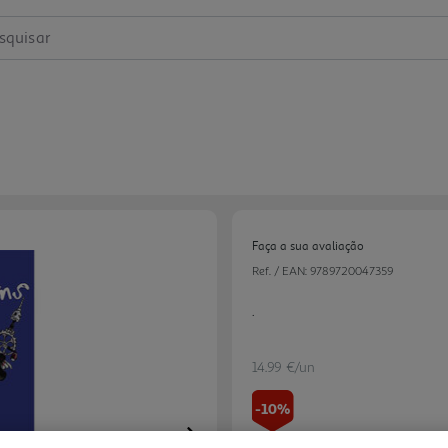
squisar
Faça a sua avaliação
Ref. / EAN:
9789720047359
.
14.99 €/un
-10%
Next