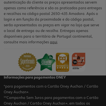
autenticação do cliente os preços apresentados servem
apenas como referência e são os praticados para entregas
e recolhas no código postal 2650-435 Amadora. Após o
login e em função da proximidade e do código postal,
serão apresentados os preços em vigor na loja que serve
o local de entrega ou de recolha. Entregas apenas
disponíveis para o território de Portugal continental,
4.1
(13)
consulte mais informações
aqui
.
Secretos De Porco Nacional Kg
1.40 €/un
6,99 €
/Kg
Informações para pagamentos ONEY
*para pagamentos com o Cartão Oney Auchan / Cartão
Oney Auchan+.
**Campanha Sem Juros para pagamentos com o Cartão
Oney Auchan / Cartão Oney Auchan+, em todos os