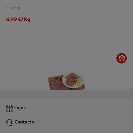
5.19 €/un
6,49 €
/Kg
4.3
(152)
Porco Bifanas Da Perna Kg
Lojas
1.00 €/un
Contacto
4,99 €
/Kg