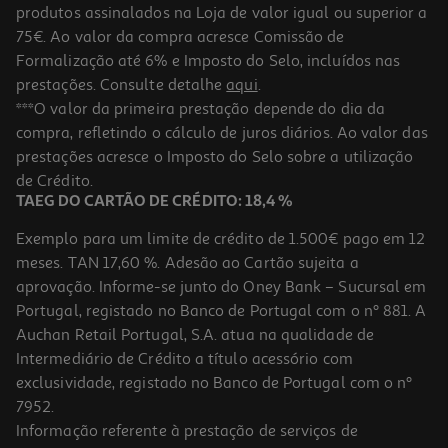
produtos assinalados na Loja de valor igual ou superior a
75€. Ao valor da compra acresce Comissão de
Formalização até 6% e Imposto do Selo, incluídos nas
prestações. Consulte detalhe
aqui
.
4.1
(37)
Porco Nacional Costeletas Mistas Kg
***O valor da primeira prestação depende do dia da
compra, refletindo o cálculo de juros diários. Ao valor das
1.00 €/un
prestações acresce o Imposto do Selo sobre a utilização
4,99 €
/Kg
de Crédito.
TAEG DO CARTÃO DE CRÉDITO: 18,4 %
Exemplo para um limite de crédito de 1.500€ pago em 12
meses. TAN 17,60 %. Adesão ao Cartão sujeita a
aprovação. Informe-se junto do Oney Bank – Sucursal em
Portugal, registado no Banco de Portugal com o nº 881. A
Auchan Retail Portugal, S.A. atua na qualidade de
Intermediário de Crédito a título acessório com
exclusividade, registado no Banco de Portugal com o nº
7952.
Informação referente à prestação de serviços de