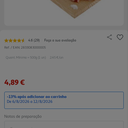
4.6
(29)
Faça a sua avaliação
Leu
29
Ref. / EAN:
2833083000005
avaliações.
Link
Quant. Mínima = 500g (1 un)
2.45 €/un
para
a
mesma
página.
4,89 €
-13% após adicionar ao carrinho
De 6/8/2026 a 12/8/2026
Notas de preparação