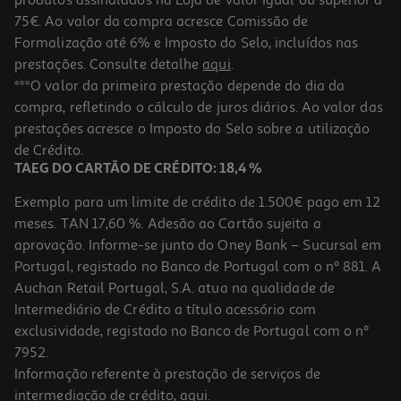
75€. Ao valor da compra acresce Comissão de
Formalização até 6% e Imposto do Selo, incluídos nas
prestações. Consulte detalhe
aqui
.
4.0
(1)
Água Cosmia Micelar Frescura Peles Normais 250ml
***O valor da primeira prestação depende do dia da
compra, refletindo o cálculo de juros diários. Ao valor das
9.56 €/Lt
prestações acresce o Imposto do Selo sobre a utilização
2,39 €
de Crédito.
TAEG DO CARTÃO DE CRÉDITO: 18,4 %
Exemplo para um limite de crédito de 1.500€ pago em 12
meses. TAN 17,60 %. Adesão ao Cartão sujeita a
aprovação. Informe-se junto do Oney Bank – Sucursal em
Portugal, registado no Banco de Portugal com o nº 881. A
Auchan Retail Portugal, S.A. atua na qualidade de
Intermediário de Crédito a título acessório com
exclusividade, registado no Banco de Portugal com o nº
7952.
Informação referente à prestação de serviços de
4.8
(10)
intermediação de crédito,
aqui
.