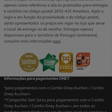
apenas como referência e são os praticados para entregas
e recolhas no código postal 2650-435 Amadora. Após o
login e em função da proximidade e do código postal,
serão apresentados os preços em vigor na loja que serve
o local de entrega ou de recolha. Entregas apenas
disponíveis para o território de Portugal continental,
4.7
(3)
consulte mais informações
aqui
.
Toalhitas Cosmia Desmaquilhantes Confort Todo Tipo De Pele
2x25un
0.03 €/un
1,39 €
Informações para pagamentos ONEY
*para pagamentos com o Cartão Oney Auchan / Cartão
Oney Auchan+.
**Campanha Sem Juros para pagamentos com o Cartão
Oney Auchan / Cartão Oney Auchan+, em todos os
produtos assinalados na Loja de valor igual ou superior a