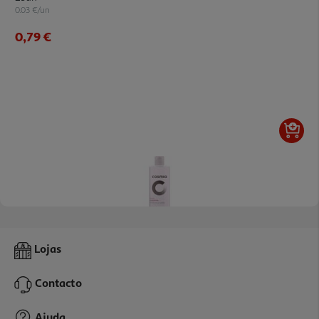
0.03 €/un
0,79 €
5.0
(3)
Tónico Cosmia Limpeza Sensíveis Com Flor Jasmim 250ml
Lojas
6.36 €/Lt
Contacto
1,59 €
Ajuda