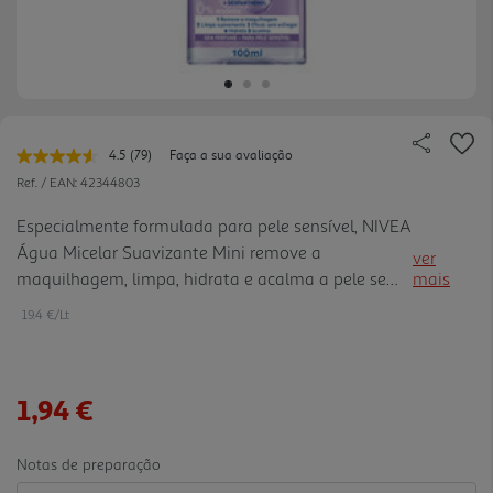
4.5
(79)
Faça a sua avaliação
Leu
79
Ref. / EAN:
42344803
avaliações.
Link
Especialmente formulada para pele sensível, NIVEA
para
Água Micelar Suavizante Mini remove a
a
ver
mesma
maquilhagem, limpa, hidrata e acalma a pele sem
mais
página.
deixar qualquer resíduo. A fórmula calmante com
19.4 €/Lt
Complexo de Aminoácidos e Dexpantenol é
enriquecida com Micelas purific antes e
Aminoácidos suaves. Remove eficazmente a sua
1,94 €
maquilhagem, impurezas e sujidade com apenas
algumas passagens, não é necessário esfregar.
Aplique o produto sobre o seu rosto com um disco
Notas de preparação
de algodão embebido Sem perfume e