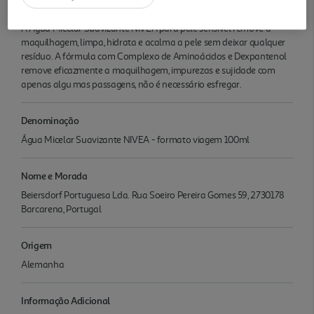
Informações
A Água Micelar Suavizante NIVEA para pele sensível remove a
maquilhagem, limpa, hidrata e acalma a pele sem deixar qualquer
resíduo. A fórmula com Complexo de Aminoácidos e Dexpantenol
remove eficazmente a maquilhagem, impurezas e sujidade com
apenas algu mas passagens, não é necessário esfregar.
Denominação
Água Micelar Suavizante NIVEA - formato viagem 100ml
Nome e Morada
Beiersdorf Portuguesa Lda. Rua Soeiro Pereira Gomes 59, 2730178
Barcarena, Portugal
Origem
Alemanha
Informação Adicional