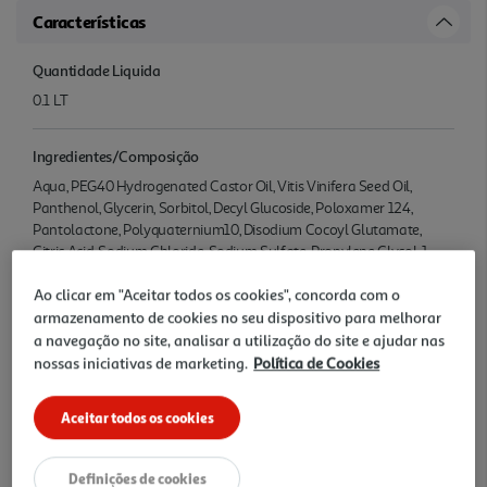
Características
Quantidade Liquida
0.1 LT
Ingredientes/Composição
Aqua, PEG40 Hydrogenated Castor Oil, Vitis Vinifera Seed Oil,
Panthenol, Glycerin, Sorbitol, Decyl Glucoside, Poloxamer 124,
Pantolactone, Polyquaternium10, Disodium Cocoyl Glutamate,
Citric Acid, Sodium Chloride, Sodium Sulfate, Propylene Glycol, 1,
2Hex anediol, Trisodium EDTA, Phenoxyethanol
Ao clicar em "Aceitar todos os cookies", concorda com o
armazenamento de cookies no seu dispositivo para melhorar
Informações Nutricionais
a navegação no site, analisar a utilização do site e ajudar nas
.
nossas iniciativas de marketing.
Política de Cookies
Conservação
Aceitar todos os cookies
.
Definições de cookies