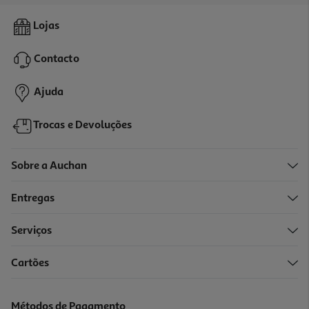
Ribbon Ready Crazy Chic
Lojas
16.99 €/un
Contacto
16,99 €
Ajuda
Trocas e Devoluções
Sobre a Auchan
Entregas
Serviços
Cartões
Mini Kit Cosmética One Two Fun Modelos Sortidos
3.99 €/un
Métodos de Pagamento