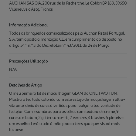
AUCHAN SAS OIA, 200 rue de la Recherche, Le Colibri BP 169, 59650
Villeneuve d'Ascq, France
Informação Adicional
Todos os brinquedos comercializados pela Auchan Retail Portugal,
S.A. têm aposta a marcação CE, em cumprimento do disposto no
artigo 34.º, n.º 3, do DecretoLei n.º 43/2011, de 24 de Março.
Precauções Utilização
N/A
Detalhes do Artigo
O meu primeiro kit de maquilhagem GLAM da ONE TWO FUN .
Mostra o teu lado colorido com este estojo de maquilhagem ultra-
vibrante, cheio de cores divertidas para realçar a tua vontade de
festejar. Com 5 sombras para os olhos com textura de creme, 9
cores d e batom, 2 glitters arco-iris, 2 vernizes, 4 blushes, 5 pinceis e
um espelho Terás tudo à mão para criares qualquer visual mais
luxuoso.