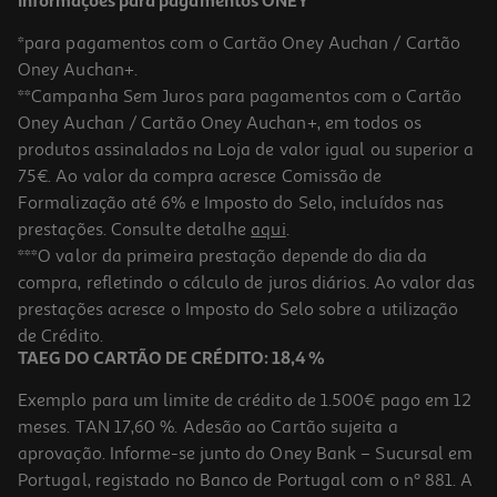
Informações para pagamentos ONEY
*para pagamentos com o Cartão Oney Auchan / Cartão
Oney Auchan+.
**Campanha Sem Juros para pagamentos com o Cartão
Oney Auchan / Cartão Oney Auchan+, em todos os
produtos assinalados na Loja de valor igual ou superior a
75€. Ao valor da compra acresce Comissão de
Formalização até 6% e Imposto do Selo, incluídos nas
prestações. Consulte detalhe
aqui
.
Joias Coloridas Crazy Chic Clementoni
***O valor da primeira prestação depende do dia da
compra, refletindo o cálculo de juros diários. Ao valor das
12.99 €/un
prestações acresce o Imposto do Selo sobre a utilização
12,99 €
de Crédito.
TAEG DO CARTÃO DE CRÉDITO: 18,4 %
Exemplo para um limite de crédito de 1.500€ pago em 12
meses. TAN 17,60 %. Adesão ao Cartão sujeita a
aprovação. Informe-se junto do Oney Bank – Sucursal em
Portugal, registado no Banco de Portugal com o nº 881. A