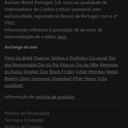
Auchan Retail Portugal, S.A. atua na qualidade de
Intermediário de Crédito a título acessório com
exclusividade, registado no Banco de Portugal com o nº
7952.
Informação referente à prestação de serviços de
intermediação de crédito,
aqui
.
Unhas Fluorescentes Crazy Chic Clementoni
Ao longo do ano
15.99 €/un
Feira do Bebé
Queijos, Vinhos e Enchidos
Carnaval
Dia
15,99 €
dos Namorados
Dia do Pai
Páscoa
Dia da Mãe
Regresso
às Aulas
Singles' Day
Black Friday
Cyber Monday
Natal
Boxing Days
Samsung Unpacked
After Hours
Vida
saudável
Informação de
recolha de produto
.
Política de Privacidade
Termos e Condições
Política de Cookies