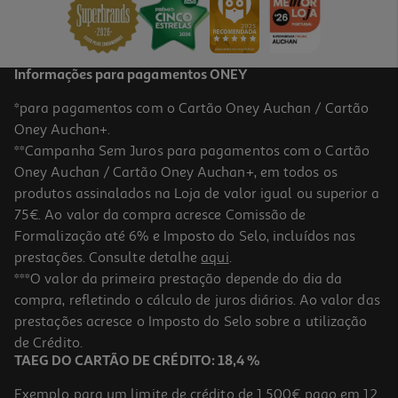
4,69 €
Informações para pagamentos ONEY
*para pagamentos com o Cartão Oney Auchan / Cartão
Oney Auchan+.
**Campanha Sem Juros para pagamentos com o Cartão
Oney Auchan / Cartão Oney Auchan+, em todos os
produtos assinalados na Loja de valor igual ou superior a
75€. Ao valor da compra acresce Comissão de
Formalização até 6% e Imposto do Selo, incluídos nas
prestações. Consulte detalhe
aqui
.
4.7
(3)
Cereais Nestlé Shredded Weat 370g
***O valor da primeira prestação depende do dia da
compra, refletindo o cálculo de juros diários. Ao valor das
8.08 €/Kg
prestações acresce o Imposto do Selo sobre a utilização
2,99 €
de Crédito.
TAEG DO CARTÃO DE CRÉDITO: 18,4 %
Exemplo para um limite de crédito de 1.500€ pago em 12