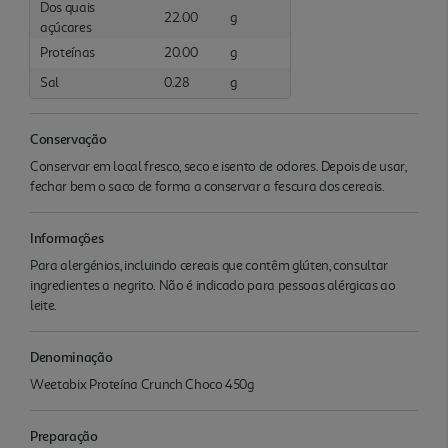
Dos quais
22.00
g
açúcares
Proteínas
20.00
g
Sal
0.28
g
Conservação
Conservar em local fresco, seco e isento de odores. Depois de usar,
fechar bem o saco de forma a conservar a fescura dos cereais.
Informações
Para alergénios, incluindo cereais que contêm glúten, consultar
ingredientes a negrito. Não é indicado para pessoas alérgicas ao
leite.
Denominação
Weetabix Proteína Crunch Choco 450g
Preparação