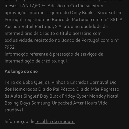
meses. TAN 17,60 %. Adesão ao Cartão sujeita a
aprovação. Informe-se junto do Oney Bank – Sucursal em
Portugal, registado no Banco de Portugal com o nº 881. A
Auchan Retail Portugal, S.A. atua na qualidade de
Intermediário de Crédito a título acessório com
exclusividade, registado no Banco de Portugal com o nº
7952.
Informação referente à prestação de serviços de
5.0
(4)
intermediação de crédito,
aqui
.
Cereais Fibra Weetabix Minis Chocolate 500g
Ao longo do ano
11.18 €/Kg
Feira do Bebé
Queijos, Vinhos e Enchidos
Carnaval
Dia
5,59 €
dos Namorados
Dia do Pai
Páscoa
Dia da Mãe
Regresso
às Aulas
Singles' Day
Black Friday
Cyber Monday
Natal
Boxing Days
Samsung Unpacked
After Hours
Vida
saudável
Informação de
recolha de produto
.