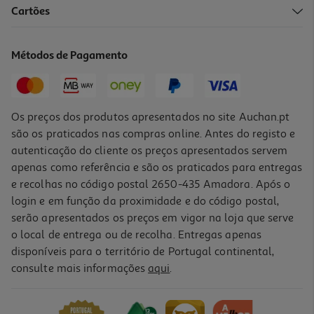
Cartões
Cereais Weetabix Estrelas Chocolate Marvel 375g
11.97 €/Kg
Métodos de Pagamento
4,49 €
Os preços dos produtos apresentados no site Auchan.pt
são os praticados nas compras online. Antes do registo e
autenticação do cliente os preços apresentados servem
apenas como referência e são os praticados para entregas
e recolhas no código postal 2650-435 Amadora. Após o
login e em função da proximidade e do código postal,
serão apresentados os preços em vigor na loja que serve
o local de entrega ou de recolha. Entregas apenas
disponíveis para o território de Portugal continental,
4.8
(11)
consulte mais informações
aqui
.
Cereais Weetabix 430g
10.91 €/Kg