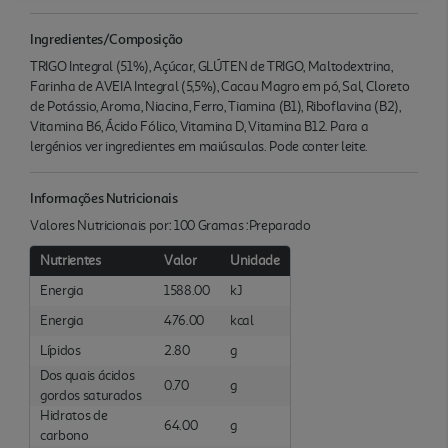
Ingredientes/Composição
TRIGO Integral (51%), Açúcar, GLÚTEN de TRIGO, Maltodextrina,
Farinha de AVEIA Integral (5,5%), Cacau Magro em pó, Sal, Cloreto
de Potássio, Aroma, Niacina, Ferro, Tiamina (B1), Riboflavina (B2),
Vitamina B6, Ácido Fólico, Vitamina D, Vitamina B12. Para a
lergénios ver ingredientes em maiúsculas. Pode conter leite.
Informações Nutricionais
Valores Nutricionais por: 100 Gramas :Preparado
Nutrientes
Valor
Unidade
Energia
1588.00
kJ
Energia
476.00
kcal
Lípidos
2.80
g
Dos quais ácidos
0.70
g
gordos saturados
Hidratos de
64.00
g
carbono