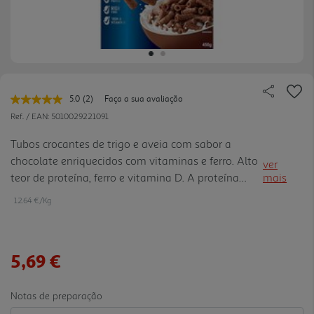
5.0
(2)
Faça a sua avaliação
Leu
2
Ref. / EAN:
5010029221091
avaliações.
Link
Tubos crocantes de trigo e aveia com sabor a
para
chocolate enriquecidos com vitaminas e ferro. Alto
a
ver
mesma
teor de proteína, ferro e vitamina D. A proteína
mais
página.
contribui para a manutenção da massa muscular e
12.64 €/Kg
ossos como parte de uma dieta e estilo de vida
saudáveis.
5,69 €
Notas de preparação