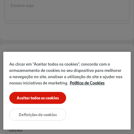
Informações de Marketing
Ao clicar em "Aceitar todos os cookies", concorda com o
armazenamento de cookies no seu dispositivo para melhorar
Tubos crocantes de trigo e aveia com sabor a chocolate
a navegação no site, analisar a utilização do site e ajudar nas
enriquecidos com vitaminas e ferro. Alto teor de proteína, ferro e
nossas iniciativas de marketing.
Política de Cookies
vitamina D. A proteína contribui para a manutenção da massa
muscular e ossos como parte de uma dieta e estilo de vida
saudáveis.
Aceitar todos os cookies
Características
Definições de cookies
Quantidade Liquida
0.45 KG