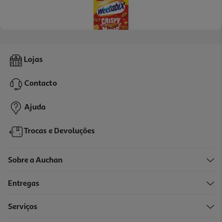
5.0
(2)
Cereais Minis Weetabix Biscoito Caramelizado 500g
Lojas
11.18 €/Kg
Contacto
5,59 €
Ajuda
Trocas e Devoluções
Sobre a Auchan
Entregas
Serviços