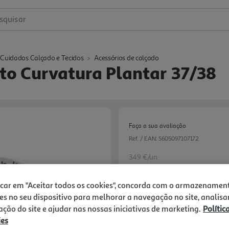
squisar
Cuidados Calçado e Tecidos
Acessórios de calçado
to Curvatura Plantar 37/38
Faça a sua avaliação
Ref. / EAN:
5605097107172
3.49 €/un
icar em "Aceitar todos os cookies", concorda com o armazenamen
es no seu dispositivo para melhorar a navegação no site, analisa
3,49 €
zação do site e ajudar nas nossas iniciativas de marketing.
Polític
ies
Notas de preparação