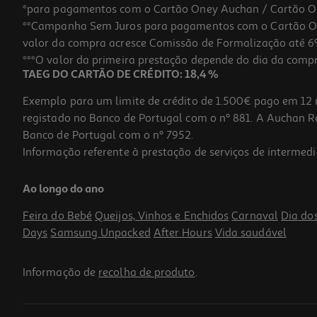
*para pagamentos com o Cartão Oney Auchan / Cartão O
**Campanha Sem Juros para pagamentos com o Cartão Oney
valor da compra acresce Comissão de Formalização até 6%
***O valor da primeira prestação depende do dia da compra,
TAEG DO CARTÃO DE CRÉDITO: 18,4 %
Exemplo para um limite de crédito de 1.500€ pago em 12 
registado no Banco de Portugal com o nº 881. A Auchan Ret
Banco de Portugal com o nº 7952.
Informação referente à prestação de serviços de intermedi
Palmilha Dom Pé Desporto Curvatura Plantar 39/40
Ao longo do ano
3.49 €/un
Feira do Bebé
Queijos, Vinhos e Enchidos
Carnaval
Dia do
3,49 €
Days
Samsung Unpacked
After Hours
Vida saudável
Informação de
recolha de produto
.