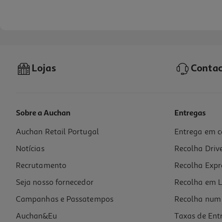
Lojas
Contac
Sobre a Auchan
Entregas
Auchan Retail Portugal
Entrega em c
Palmilha Dom Pé Desporto Curvatura Plantar 43/44
Notícias
Recolha Driv
3.49 €/un
Recrutamento
Recolha Expr
3,49 €
Seja nosso fornecedor
Recolha em L
Campanhas e Passatempos
Recolha num 
Auchan&Eu
Taxas de Ent