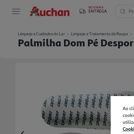
RESERVAR
ENTREGA
Pe
Limpeza e Cuidados do Lar
Limpeza e Tratamento de Roupa
Palmilha Dom Pé Despor
Ao cl
cooki
utili
Cook