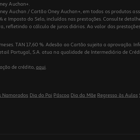
ney Auchan+.
 Auchan / Cartão Oney Auchan+, em todos os produtos assina
 e Imposto do Selo, incluídos nas prestações. Consulte detal
 refletindo o cálculo de juros diários. Ao valor das prestações
meses. TAN 17,60 %. Adesão ao Cartão sujeita a aprovação. In
ail Portugal, S.A. atua na qualidade de Intermediário de Crédi
ação de crédito,
aqui
.
s Namorados
Dia do Pai
Páscoa
Dia da Mãe
Regresso às Aulas