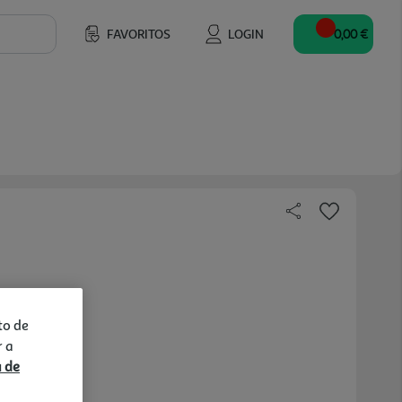
FAVORITOS
LOGIN
0,00 €
to de
r a
a de