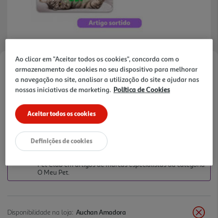
Ao clicar em "Aceitar todos os cookies", concorda com o
armazenamento de cookies no seu dispositivo para melhorar
Faça a sua avaliação
a navegação no site, analisar a utilização do site e ajudar nas
Ref. / EAN:
847922020873
nossas iniciativas de marketing.
Política de Cookies
Aceitar todos os cookies
3,99 €
Definições de cookies
+10% DESC. IMEDIATO PET CLUB
10% de desconto imediato exclusivo para membros do
Pet Club em artigos de marcas especialistas da categoria
O Meu Pet.
Disponibilidade na loja:
Auchan Amadora