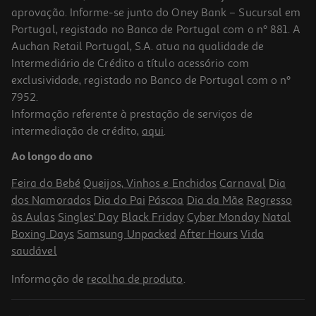
aprovação. Informe-se junto do Oney Bank – Sucursal em
Portugal, registado no Banco de Portugal com o nº 881. A
Auchan Retail Portugal, S.A. atua na qualidade de
Intermediário de Crédito a título acessório com
exclusividade, registado no Banco de Portugal com o nº
7952.
Informação referente à prestação de serviços de
intermediação de crédito,
aqui
.
Brinquedo Gato Afp Cana C/meia
Ao longo do ano
7.39 €/un
Feira do Bebé
Queijos, Vinhos e Enchidos
Carnaval
Dia
7,39 €
dos Namorados
Dia do Pai
Páscoa
Dia da Mãe
Regresso
às Aulas
Singles' Day
Black Friday
Cyber Monday
Natal
Boxing Days
Samsung Unpacked
After Hours
Vida
saudável
Informação de
recolha de produto
.