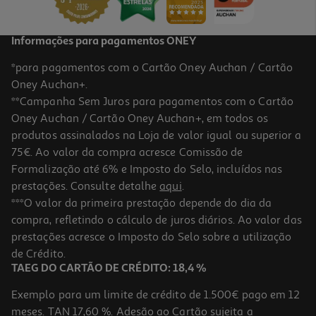
Informações para pagamentos ONEY
*para pagamentos com o Cartão Oney Auchan / Cartão
Oney Auchan+.
**Campanha Sem Juros para pagamentos com o Cartão
Oney Auchan / Cartão Oney Auchan+, em todos os
produtos assinalados na Loja de valor igual ou superior a
75€. Ao valor da compra acresce Comissão de
Formalização até 6% e Imposto do Selo, incluídos nas
prestações. Consulte detalhe
aqui
.
Brinquedo Gato Afp Ratinho Artigo Sortido
***O valor da primeira prestação depende do dia da
compra, refletindo o cálculo de juros diários. Ao valor das
3.99 €/un
prestações acresce o Imposto do Selo sobre a utilização
3,99 €
de Crédito.
TAEG DO CARTÃO DE CRÉDITO: 18,4 %
Exemplo para um limite de crédito de 1.500€ pago em 12
meses. TAN 17,60 %. Adesão ao Cartão sujeita a