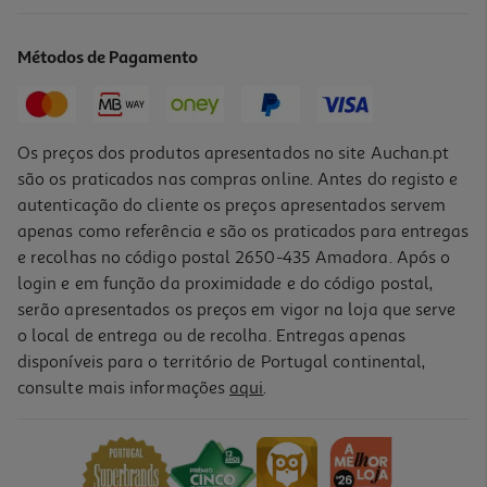
Brinquedo Para Gatinho Kong Teddy Bear Cores Sortidas
4.99 €/un
Métodos de Pagamento
4,99 €
Os preços dos produtos apresentados no site Auchan.pt
são os praticados nas compras online. Antes do registo e
autenticação do cliente os preços apresentados servem
apenas como referência e são os praticados para entregas
e recolhas no código postal 2650-435 Amadora. Após o
login e em função da proximidade e do código postal,
serão apresentados os preços em vigor na loja que serve
o local de entrega ou de recolha. Entregas apenas
disponíveis para o território de Portugal continental,
consulte mais informações
aqui
.
Brinquedo Para Gato Kong Crackles Gulpz
6.89 €/un
6,89 €