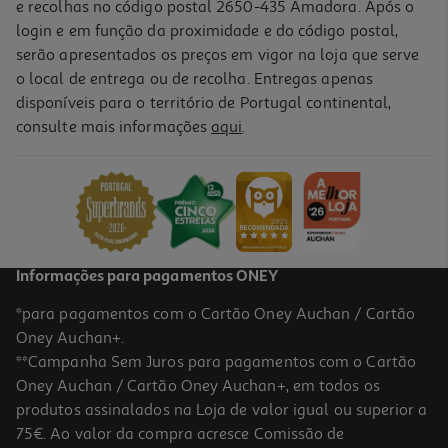
e recolhas no código postal 2650-435 Amadora. Após o
login e em função da proximidade e do código postal,
-19%
serão apresentados os preços em vigor na loja que serve
o local de entrega ou de recolha. Entregas apenas
disponíveis para o território de Portugal continental,
consulte mais informações
aqui
.
Livro 45 Jogos... Para Dias Quentes
8.01 €/un
9,90 €
PVP de editor
8,01 €
Informações para pagamentos ONEY
*para pagamentos com o Cartão Oney Auchan / Cartão
Oney Auchan+.
**Campanha Sem Juros para pagamentos com o Cartão
Oney Auchan / Cartão Oney Auchan+, em todos os
-19%
produtos assinalados na Loja de valor igual ou superior a
75€. Ao valor da compra acresce Comissão de