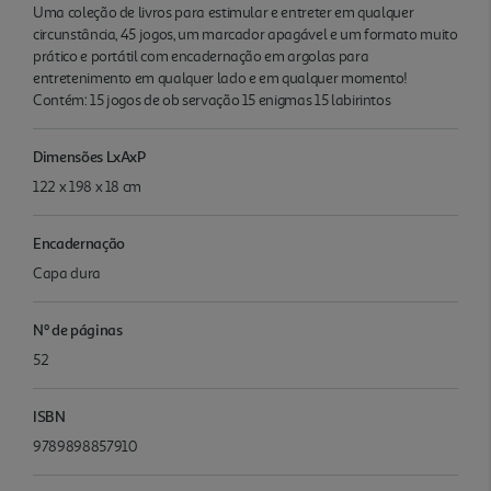
Uma coleção de livros para estimular e entreter em qualquer
circunstância, 45 jogos, um marcador apagável e um formato muito
prático e portátil com encadernação em argolas para
entretenimento em qualquer lado e em qualquer momento!
Contém: 15 jogos de ob servação 15 enigmas 15 labirintos
Dimensões LxAxP
122 x 198 x 18 cm
Encadernação
Capa dura
Nº de páginas
52
ISBN
9789898857910