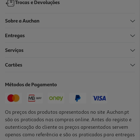
Trocas e Devoluções
Sobre a Auchan
Entregas
-19%
Serviços
Cartões
45 Jogos Ao Sol
8.01 €/un
Métodos de Pagamento
9,90 €
PVP de editor
8,01 €
Os preços dos produtos apresentados no site Auchan.pt
são os praticados nas compras online. Antes do registo e
autenticação do cliente os preços apresentados servem
apenas como referência e são os praticados para entregas