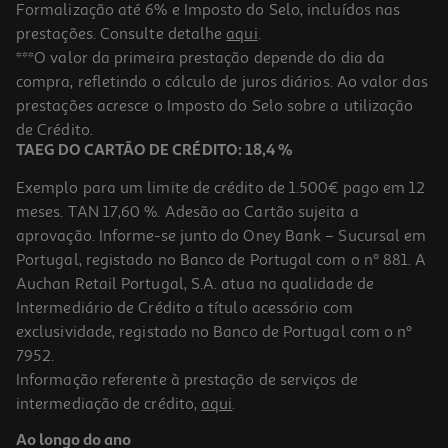
Formalização até 6% e Imposto do Selo, incluídos nas
prestações. Consulte detalhe
aqui
.
Livro 45 Jogos Na Escola
***O valor da primeira prestação depende do dia da
compra, refletindo o cálculo de juros diários. Ao valor das
8.01 €/un
prestações acresce o Imposto do Selo sobre a utilização
9,90 €
PVP de editor
8,01 €
de Crédito.
TAEG DO CARTÃO DE CRÉDITO: 18,4 %
Exemplo para um limite de crédito de 1.500€ pago em 12
meses. TAN 17,60 %. Adesão ao Cartão sujeita a
aprovação. Informe-se junto do Oney Bank – Sucursal em
Portugal, registado no Banco de Portugal com o nº 881. A
Auchan Retail Portugal, S.A. atua na qualidade de
Intermediário de Crédito a título acessório com
-10%
exclusividade, registado no Banco de Portugal com o nº
7952.
Informação referente à prestação de serviços de
intermediação de crédito,
aqui
.
Livro 45 Jogos Unicórnios De Aavv
Ao longo do ano
8.91 €/un