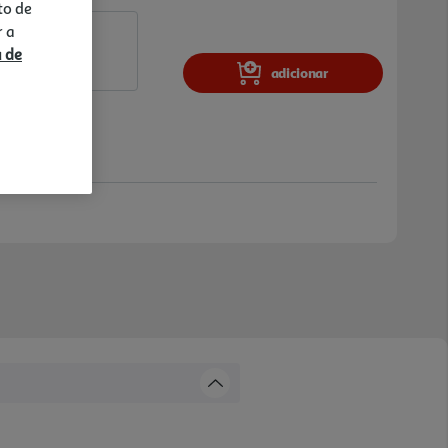
to de
r a
a de
adicionar