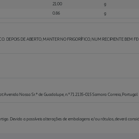
21.00
g
0.86
g
O. DEPOIS DE ABERTO, MANTER NO FRIGORÍFICO, NUM RECIPIENTE BEM F
:Avenida Nossa Sr.ª de Guadalupe, n.º 71 2135-015 Samora Correia, Portugal
rtigo. Devido a possíveis alterações de embalagens e/ou rótulos, deverá cons