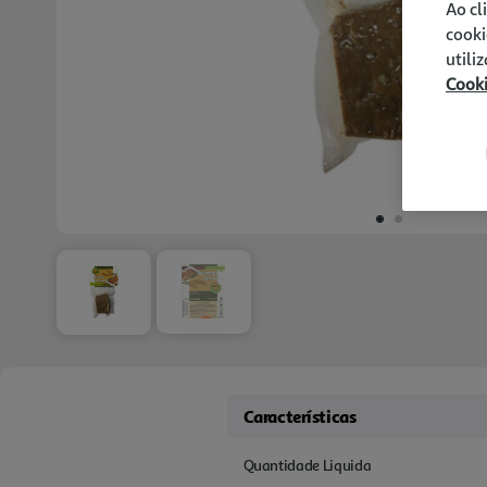
Ao cl
cooki
utili
Cook
Características
Quantidade Liquida