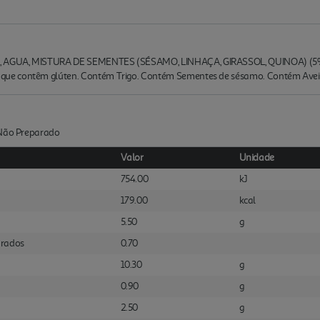
, AGUA, MISTURA DE SEMENTES (SÉSAMO, LINHAÇA, GIRASSOL, QUINOA) (5%
ue contêm glúten. Contém Trigo. Contém Sementes de sésamo. Contém Avei
:Não Preparado
Valor
Unidade
754.00
kJ
179.00
kcal
5.50
g
urados
0.70
10.30
g
0.90
g
2.50
g