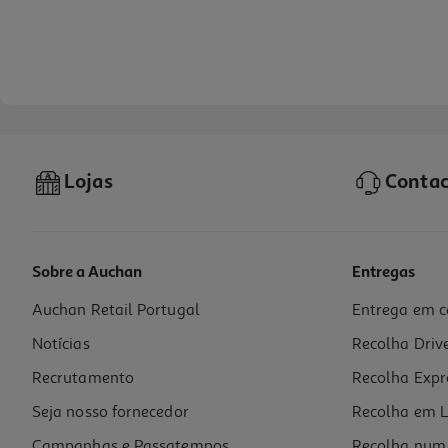
Lojas
Contac
Sobre a Auchan
Entregas
Auchan Retail Portugal
Entrega em c
Seitan Cem Porcento Vegetal 300g
Notícias
Recolha Driv
9.63 €/Kg
Recrutamento
Recolha Expr
2,89 €
Seja nosso fornecedor
Recolha em L
Campanhas e Passatempos
Recolha num 