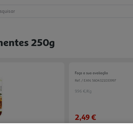
squisar
mentes 250g
Faça a sua avaliação
Ref. / EAN:
5604321033997
9.96 €/Kg
2,49 €
Notas de preparação
Next